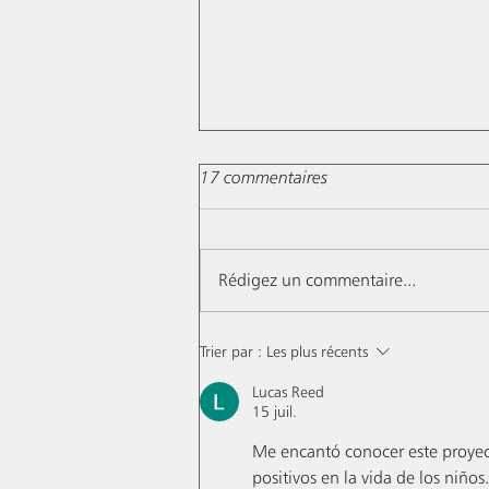
17 commentaires
Rédigez un commentaire...
Envie d'un cocktail... Mais quel
Trier par :
Les plus récents
verre choisir ?
Lucas Reed
15 juil.
Me encantó conocer este proyec
positivos en la vida de los niño