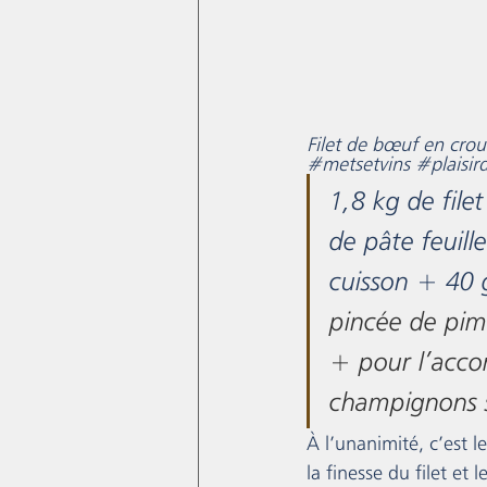
Filet de bœuf en crou
#metsetvins
#plaisir
1,8 kg de fil
de pâte feuill
cuisson + 40 
pincée de pim
+ pour l’acco
champignons 
À l’unanimité, c’est 
la finesse du filet et