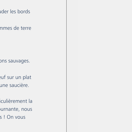
uder les bords 
ommes de terre 
ons sauvages. 
œuf sur un plat 
une saucière.
iculièrement la 
tournante, nous 
as ! On vous 