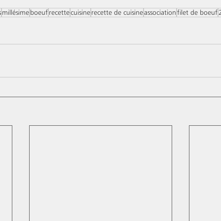
s
millésime
boeuf
recette
cuisine
recette de cuisine
association
filet de boeuf