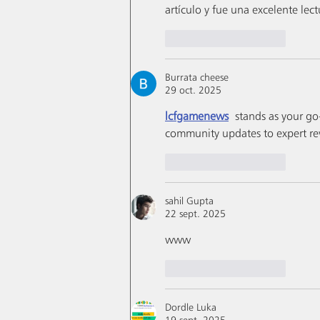
artículo y fue una excelente lect
J'aime
Répondre
Burrata cheese
29 oct. 2025
lcfgamenews
 stands as your go-
community updates to expert re
J'aime
Répondre
sahil Gupta
22 sept. 2025
www
J'aime
Répondre
Dordle Luka
19 sept. 2025