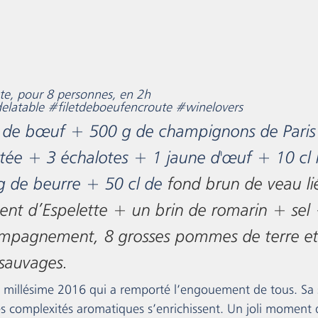
te, pour 8 personnes, en 2h
delatable
#filetdeboeufencroute
#winelovers
et de bœuf + 500 g de champignons de Paris
etée + 3 échalotes + 1 jaune d'œuf + 10 cl 
g de beurre + 50 cl de 
fond brun de veau l
ent d’Espelette + un brin de romarin + sel 
mpagnement, 8 grosses pommes de terre et
sauvages.
le millésime 2016 qui a remporté l’engouement de tous. Sa s
 les complexités aromatiques s’enrichissent. Un joli moment d