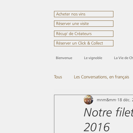
Acheter nos vins
Réserver une visite
Récup' de Créateurs
Réserver un Click & Collect
Bienvenue
Le vignoble
La Vie de C
Tous
Les Conversations, en français
mnm&mm
18 déc.
Passez nous voir
Tout en rose
Notre fil
2016