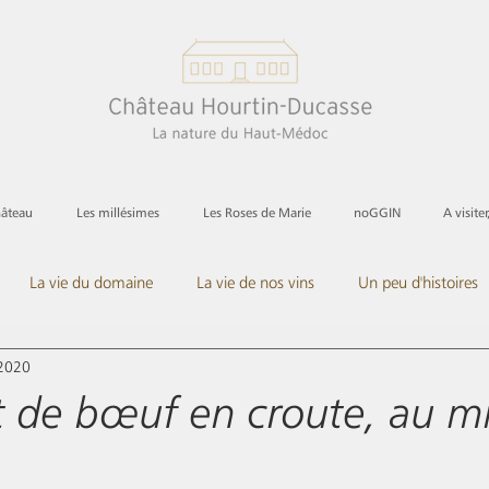
hâteau
Les millésimes
Les Roses de Marie
noGGIN
A visiter
La vie du domaine
La vie de nos vins
Un peu d'histoires
 2020
Et les spiritueux
et de bœuf en croute, au mi