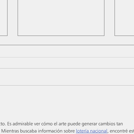
Notre millésime 2019 et son
Les C
Pot-au-feu... au citron !
gin !
to. Es admirable ver cómo el arte puede generar cambios tan 
s. Mientras buscaba información sobre 
lotería nacional
, encontré es