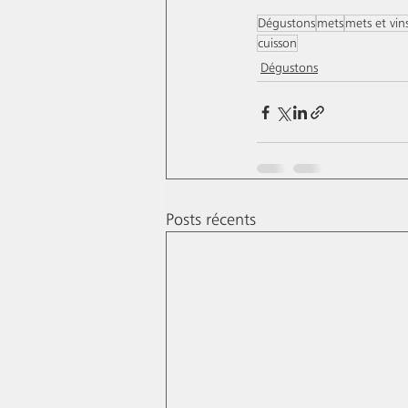
Dégustons
mets
mets et vin
cuisson
Dégustons
Posts récents