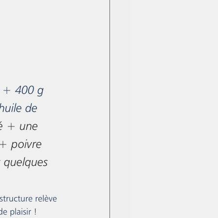
 + 400 g 
huile de 
ié + une 
+ poivre 
 quelques 
tructure relève 
e plaisir !