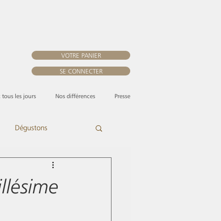
VOTRE PANIER
SE CONNECTER
, tous les jours
Nos différences
Presse
Dégustons
llésime