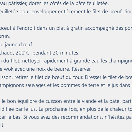
au pâtissier, dorer les côtés de la pâte feuilletée.
feuilletée pour envelopper entièrement le filet de bœuf. So
e bœuf à l'endroit dans un plat à gratin accompagné des p
brun.
au jaune d'œuf.
 chaud, 200°C, pendant 20 minutes. 
n du filet, nettoyer rapidement à grande eau les champign
 le wok avec une noix de beurre. Réserver.
sson, retirer le filet de bœuf du four. Dresser le filet de b
hampignons sauvages et les pommes de terre et le jus dans 
: le bon équilibre de cuisson entre la viande et la pâte, part
idifiée par le jus. La prochaine fois, en plus de la chaleur 
n par le bas. Si vous avez des recommandations, n’hésitez p
it.