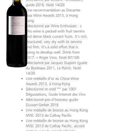
guide 2016. Noté 14/20
Une recommandation au Decanter
Asia Wine Awards 2015, à Hong
Kong
Sélectionné par Wine Enthusiast : «
This wine is packed with fruit tannins
and dense black currant fruits. It’s rich,
structured, very dry with its tannins
and firm. It’s a solid effort that is
going to develop well. Drink from
2017. » Roger Voss. Noté 87/100
Sélectionné par Jacques Dupont (guide
du Bordeaux 2011, Le Point). Noté
14/20
Une médaille d’or au China Wine
Awards 2013, à Hong-Kong
Sélectionné et noté ** par 1001
Dégustations, Guide Internet des Vins
Sélectionné prix d’honneur guide
Dussert-Gerber 2016
Une médaille de bronze au Hong Kong
IWSC 2013 de Cathay Pacific
Une médaille de bronze au Hong Kong
IWSC 2013 de Cathay Pacific, accord