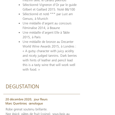
met/vin avec le canard pékinois
Sélectionné Vigneron d’Or par le guide
Gilbert et Gaillard 2015. Noté 86/100
Sélectionné et noté *** par Lust am
Genuss, à Munich
Une médaille d’argent au concours
Féminalise 2014, à Beaune
Une médaille d’argent Elle à Table
2015, à Paris
Une médaille de bronze au Decanter
World Wine Awards 2015, à Londres :
« A gutsy character with juicy acidity
and nicely judged tannins. Dark berries
with hints of leather and pencil lead
this is a tasty wine that will work well
with food. »
DEGUSTATION
20 décembre 2020,
jour fleurs
Marc Quertinier,
œnologue
Robe grenat soutenu brillante.
Nez épicé, pâtes de fruit (coing), sous-bois au