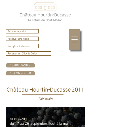
Acheter nos vins
Réserver une visite
Récup' de Créateurs
Réserver un Click & Collect
VOTRE PANIER
SE CONNECTER
2011
Château Hourtin-Ducasse
Fait main
VENDANGE
du 17 au 26 septembre, tout à la main