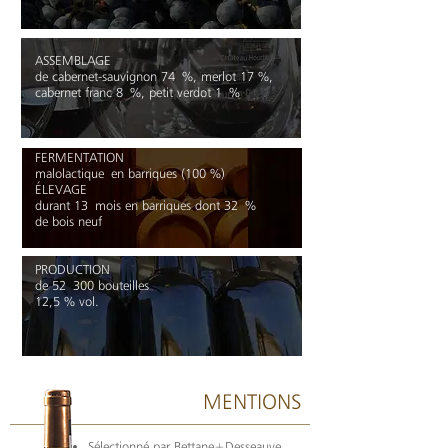
ASSEMBLAGE
de cabernet-sauvignon 74 %, merlot 17 %,
cabernet franc 8 %, petit verdot 1 %
FERMENTATION
malolactique en barriques (100 %)
ÉLEVAGE
durant 13 mois en barriques dont 32 %
de bois neuf
PRODUCTION
de
52 300 bouteilles
12,5 % vol.
MENTIONS
Sélectionné par Bettane+Desseauve,