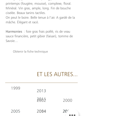
printemps (fougère, mousse), complexe, floral.
Minéral. Vin gras, ample, long. Fin de bouche
ciselée. Beaux tanins tactiles.
On peut le boire. Belle tenue à l’air. A gardé de la
mâche. Élégant et racé.
Harmonies
: foie gras frais poêlé, ris de veau
sauce financière, petit gibier (faisan), tomme de
Savoie…
Obtenir la fiche technique
ET LES AUTRES...
1999
2013
2011
2002
2000
2005
2014
2004
2016
2003