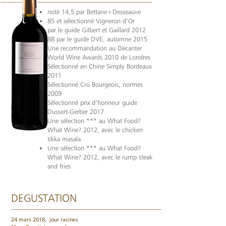
noté 14,5 par Bettane+Desseauve
85 et sélectionné Vigneron d’Or
par le guide Gilbert et Gaillard 2012
88 par le guide DVE, automne 2015
Une recommandation au Decanter
World Wine Awards 2010 de Londres
Sélectionné en Chine Simply Bordeaux
2011
Sélectionné Cru Bourgeois, normes
2009
Sélectionné prix d’honneur guide
Dussert-Gerber 2017
Une sélection *** au What Food?
What Wine? 2012, avec le chicken
tikka masala
Une sélection *** au What Food?
What Wine? 2012, avec le rump steak
and fries
DEGUSTATION
24 mars 2018,
jour racines