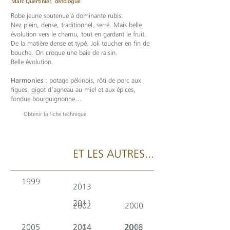
Marc Quertinier,
œnologue
Robe jeune soutenue à dominante rubis.
Nez plein, dense, traditionnel, serré. Mais belle
évolution vers le charnu, tout en gardant le fruit.
De la matière dense et typé. Joli toucher en fin de
bouche. On croque une baie de raisin.
Belle évolution.
Harmonies
: potage pékinois, rôti de porc aux
figues, gigot d’agneau au miel et aux épices,
fondue bourguignonne…
Obtenir la fiche technique
ET LES AUTRES...
1999
2013
2011
2002
2000
2005
2014
2004
2016
2003