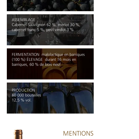
ASSEMBLAGE
Cabernet-Sauvignon 62 %, merlot 30 %,
cabernet franc 5 %, petit verdot 3 %
FERMENTATION
malolactique en barriques
(100 %) ÉLEVAGE
durant 16 mois en
barriques, 60 % de bois neuf
PRODUCTION
60 000 bouteilles
12,5 % vol.
MENTIONS