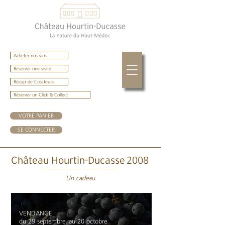
Acheter nos vins
Réserver une visite
Récup' de Créateurs
Réserver un Click & Collect
VOTRE PANIER
SE CONNECTER
2008
Château Hourtin-Ducasse
Un cadeau
VENDANGE
du 29 septembre au 20 octobre