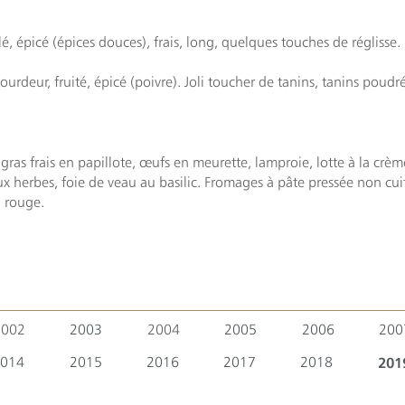
nillé, épicé (épices douces), frais, long, quelques touches de réglisse.
urdeur, fruité, épicé (poivre). Joli toucher de tanins, tanins poudré
e gras frais en papillote, œufs en meurette, lamproie, lotte à la crè
x herbes, foie de veau au basilic. Fromages à pâte pressée non cui
n rouge.
2002
2003
2004
2005
2006
200
014
2015
2016
2017
2018
201