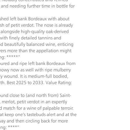
 and needing further time in bottle for
ished left bank Bordeaux with about
 of petit verdot. The nose is already
, alongside high-quality oak-derived
with finely detailed tannins and
and beautifully balanced wine, enticing
vers more than the appellation might
ng: *****”
ured and ripe left bank Bordeaux from
 showy now as well with ripe mulberry
ely wound. It is medium-full bodied,
ngth. Best 2025 to 2033. Value Rating:
nd close to (and north from) Saint-
merlot, petit verdot in an expertly
d match for a wine of palpable terroir.
at keep one’s tastebuds alert and at the
away and then circling back for more
ing: ****”