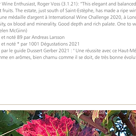
 Wine Enthusiast, Roger Voss (3.1.21): “This elegant and balanced
 fruits. The estate, just south of Saint-Estèphe, has made a ripe wi
une médaille d'argent à International Wine Challenge 2020, à Lond
ity, ox blood and minerality. Good depth and rich palate. One to w
Helen McGinn)
 et noté 89 par Andreas Larsson
 et noté * par 1001 Dégustations 2021
 par le guide Dussert Gerber 2021 : " Une réussite avec ce Haut-Méd
me en arômes, bien charnu comme il se doit, de très bonne évolut