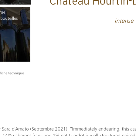
Château Hourtin-
ION
bouteilles
Intense
.
 fiche technique
 Sara d'Amato (Septembre 2021): “Immediately endearing, this a
 14% cabernet franc and 1% petit verdot is well-structured poised