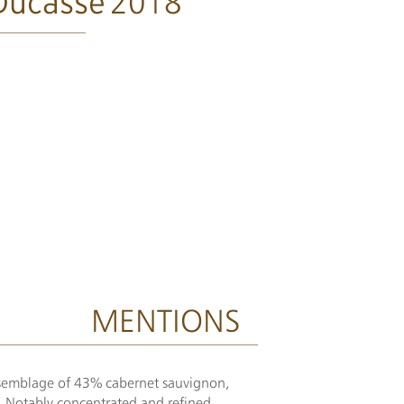
2018
Ducasse
MENTIONS
ssemblage of 43% cabernet sauvignon,
. Notably concentrated and refined