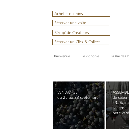
Acheter nos vins
Réserver une visite
Récup' de Créateurs
Réserver un Click & Collect
Bienvenue
Le vignoble
La Vie de C
VENDANGE
ASSEMB
du 25 au 28
septembre
de caber
43 %, me
cabernet
petit ve