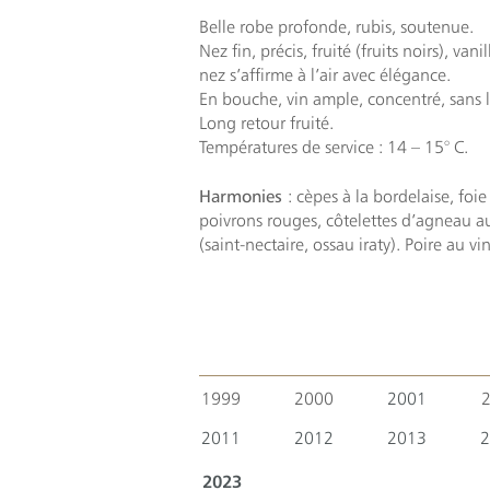
Belle robe profonde, rubis, soutenue.
Nez fin, précis, fruité (fruits noirs), va
nez s’affirme à l’air avec élégance.
En bouche, vin ample, concentré, sans lo
Long retour fruité.
Températures de service : 14 – 15° C.
Harmonies
: cèpes à la bordelaise, foi
poivrons rouges, côtelettes d’agneau au
(saint-nectaire, ossau iraty). Poire au vi
1999
2000
2001
2011
2012
2013
2
2023