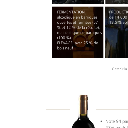
FERMENTATION
PRODUCT
alcoolique en barriques
de 14 000 
ouvertes et fermées (57
13,5 % vol
% et 12 % de la récolte),
malolactique en barriques
(100 %)
ELEVAGE
avec 25 % de
bois neuf
Obtenir la
Noté 94 par
42% merlot,