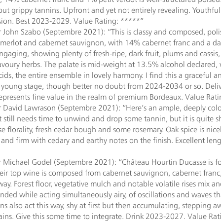
but grippy tannins. Upfront and yet not entirely revealing. Youthful
sion. Best 2023-2029. Value Rating: *****”
 John Szabo (Septembre 2021): “This is classy and composed, pol
 merlot and cabernet sauvignon, with 14% cabernet franc and a dash
gaging, showing plenty of fresh-ripe, dark fruit, plums and cassis
avoury herbs. The palate is mid-weight at 13.5% alcohol declared, 
cids, the entire ensemble in lovely harmony. I find this a graceful 
s young stage, though better no doubt from 2024-2034 or so. Deli
epresents fine value in the realm of premium Bordeaux. Value Rati
 David Lawrason (Septembre 2021): “Here’s an ample, deeply colo
 It still needs time to unwind and drop some tannin, but it is quite
ose florality, fresh cedar bough and some rosemary. Oak spice is nic
e and firm with cedary and earthy notes on the finish. Excellent le
 Michael Godel (Septembre 2021): “Château Hourtin Ducasse is fou
eir top wine is composed from cabernet sauvignon, cabernet franc, 
way. Forest floor, vegetative mulch and notable volatile rises mix an
ded while acting simultaneously airy, of oscillations and waves th
ins also act this way, shy at first but then accumulating, stepping 
gains. Give this some time to integrate. Drink 2023-2027. Value Rat