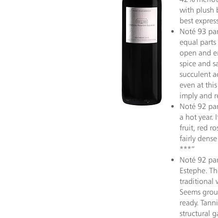
with plush 
best expres
Noté 93 par
equal parts
open and en
spice and s
succulent a
even at thi
imply and r
Noté 92 par
a hot year.
fruit, red r
fairly dens
***”
Noté 92 par
Estephe. Th
traditional 
Seems groun
ready. Tann
structural 