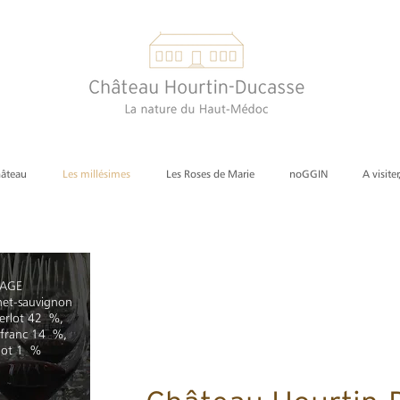
hâteau
Les millésimes
Les Roses de Marie
noGGIN
A visiter
LAGE
net-sauvignon
rlot 42 %,
 franc 14 %,
rdot 1 %