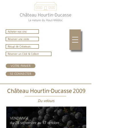
Acheter nos vins
Réserver une visite
Récup' de Créateurs
Réserver un Click & Collect
VOTRE PANIER
SE CONNECTER
2009
Château Hourtin-Ducasse
Du velours
VENDANGE
du 28 septembre au 17 octobre