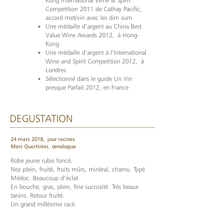
Kong International Wine & Spirit
Competition 2011 de Cathay Pacific,
accord met/vin avec les dim sum
Une médaille d’argent au China Best
Value Wine Awards 2012, à Hong-
Kong
Une médaille d’argent à l’International
Wine and Spirit Competition 2012, à
Londres
Sélectionné dans le guide Un Vin
presque Parfait 2012, en France
DEGUSTATION
24 mars 2018,
jour racines
Marc Quertinier,
œnologue
Robe jeune rubis foncé.
Nez plein, fruité, fruits mûrs, minéral, charnu. Typé
Médoc. Beaucoup d’éclat.
En bouche, gras, plein, fine sucrosité. Très beaux
tanins. Retour fruité.
Un grand millésime racé.