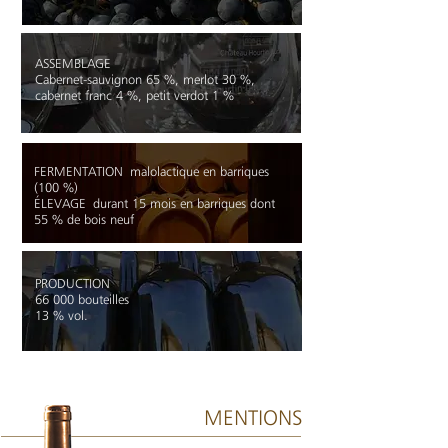
ASSEMBLAGE
Cabernet-sauvignon 65 %, merlot 30 %,
cabernet franc 4 %, petit verdot 1 %
FERMENTATION
malolactique en barriques
(100 %)
ÉLEVAGE
durant 15 mois en barriques dont
55 % de bois neuf
PRODUCTION
66 000 bouteilles
13 % vol.
MENTIONS