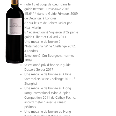
noté 15 et coup de cœur dans le
guide Bettane+Desseauve 2016
15,6*** dans le Guide Primeurs 2009
de Decanter, à Londres
87 sur le site de Robert Parker par
Neal Martin
87 et sélectionné Vigneron d’Or par le
guide Gilbert et Gaillard 2013
Une médaille de bronze à
l’International Wine Challenge 2012,
à Londres
Sélectionné Cru Bourgeois, normes
2009
Sélectionné prix d’honneur guide
Dussert-Gerber 2017
Une médaille de bronze au China
Sommeliers Wine Challenge 2011, à
Shanghai
Une médaille de bronze au Hong
Kong International Wine & Spirit
Competition 2011 de Cathay Pacific,
accord met/vin avec le canard
pékinois
Une médaille de bronze au Hong