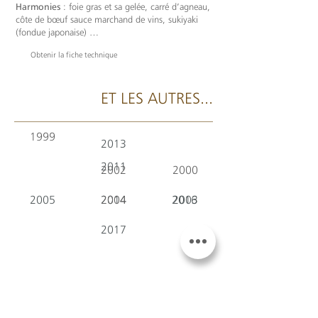
Harmonies
: foie gras et sa gelée, carré d’agneau,
côte de bœuf sauce marchand de vins, sukiyaki
(fondue japonaise) …
Obtenir la fiche technique
ET LES AUTRES...
1999
2013
2011
2002
2000
2005
2014
2004
2016
2003
2017
2006
2018
2007