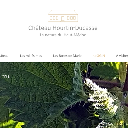
hâteau
Les millésimes
Les Roses de Marie
noGGIN
A visiter
 cru.