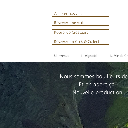
Acheter nos vins
Réserver une visite
Récup' de Créateurs
Réserver un Click & Collect
Bienvenue
Le vignoble
La Vie de C
Nous sommes bouilleurs de
Et on adore ça.
Nouvelle production !