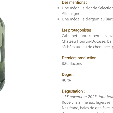
Des mentions :
Une médaille d'or de Selecti
Allemagne
Une médaille d'argent au Bart
Les protagonistes
:
Cabernet franc, cabernet-sauv
Château Hourtin-Ducasse, baie
séchées au feu de cheminée, p
Dernière production
:
820 flacons
Degré
:
40 %
Dégustation
:
- 15 novembre 2023, jour feui
Robe cristalline aux légers refl
Nez franc, baies de genièvre, 