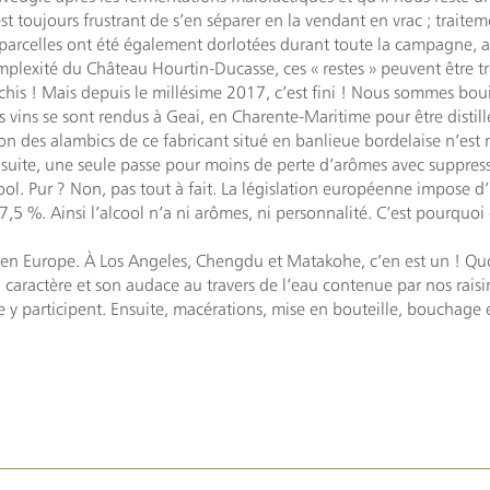
st toujours frustrant de s’en séparer en la vendant en vrac ; traite
s parcelles ont été également dorlotées durant toute la campagne, a
complexité du Château Hourtin-Ducasse, ces « restes » peuvent être tr
his ! Mais depuis le millésime 2017, c’est fini ! Nous sommes bou
s vins se sont rendus à Geai, en Charente-Maritime pour être distil
tion des alambics de ce fabricant situé en banlieue bordelaise n’est
 Ensuite, une seule passe pour moins de perte d’arômes avec suppres
ool. Pur ? Non, pas tout à fait. La législation européenne impose d’
,5 %. Ainsi l’alcool n’a ni arômes, ni personnalité. C‘est pourquoi 
.. en Europe. À Los Angeles, Chengdu et Matakohe, c’en est un ! Quo
 caractère et son audace au travers de l’eau contenue par nos raisins
re y participent. Ensuite, macérations, mise en bouteille, bouchage 