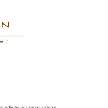
IN
gin !
ne partie des vins que nous n’avons