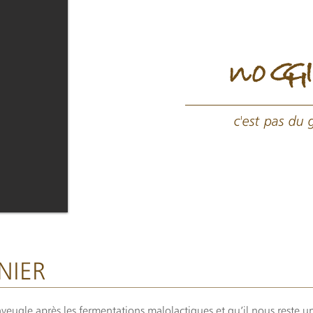
n
o
G
G
c'est pas du 
NIER
eugle après les fermentations malolactiques et qu’il nous reste u