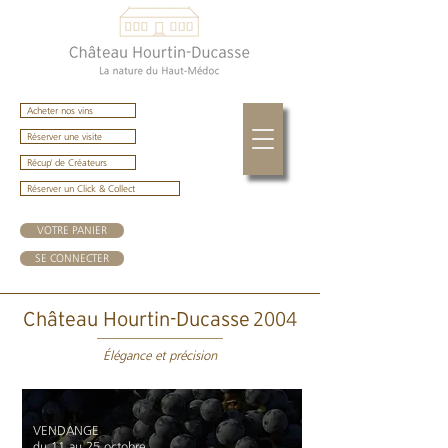
Acheter nos vins
Réserver une visite
Récup' de Créateurs
Réserver un Click & Collect
VOTRE PANIER
SE CONNECTER
2004
Château Hourtin-Ducasse
Élégance et précision
VENDANGE
du 11 au 25 octobre