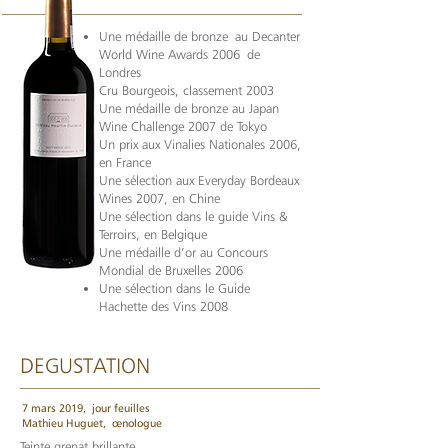
Une médaille de bronze au Decanter
World Wine Awards 2006 de
Londres
Cru Bourgeois, classement 2003
Une médaille de bronze au Japan
Wine Challenge 2007 de Tokyo
Un prix aux Vinalies Nationales 2006,
en France
Une sélection aux Everyday Bordeaux
Wines 2007, en Chine
Une sélection dans le guide Vins &
Terroirs, en Belgique
Une médaille d’or au Concours
Mondial de Bruxelles 2006
Une sélection dans le Guide
Hachette des Vins 2008
DEGUSTATION
7 mars 2019,
jour feuilles
Mathieu Huguet,
œnologue
Teinte grenat brillante.