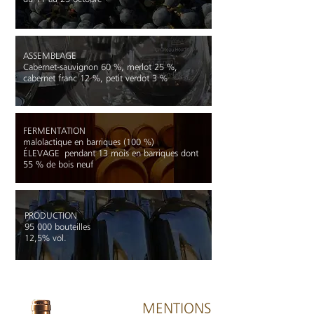
ASSEMBLAGE
Cabernet-sauvignon 60 %, merlot 25 %,
cabernet franc 12 %, petit verdot 3 %
FERMENTATION
malolactique en barriques (100 %)
ÉLEVAGE
pendant 13 mois en barriques dont
55 % de bois neuf
PRODUCTION
95 000 bouteilles
12,5% vol.
MENTIONS