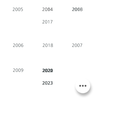
2005
2014
2004
2016
2003
2017
2006
2018
2007
2009
2020
2022
2021
2023
Acheter nos vins
Réserver une visite
Récup' de Créateurs