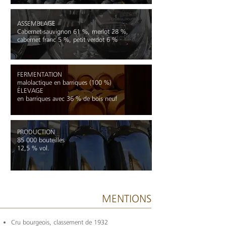
ASSEMBLAGE
Cabernet-sauvignon 61 %, merlot 28 %,
cabernet franc 5 %, petit verdot 6 %
FERMENTATION
malolactique en barriques (100 %)
ÉLEVAGE
en barriques avec 36 % de bois neuf
PRODUCTION
85 000 bouteilles
12,5 % vol.
MENTIONS
Cru bourgeois, classement de 1932