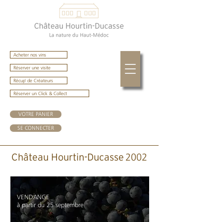
Acheter nos vins
Réserver une visite
Récup' de Créateurs
Réserver un Click & Collect
VOTRE PANIER
SE CONNECTER
2002
Château Hourtin-Ducasse
VENDANGE
à partir du 25 septembre