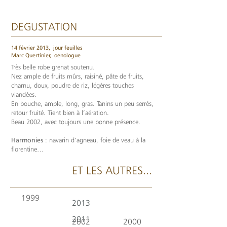
DEGUSTATION
14 février 2013,
jour feuilles
Marc Quertinier,
oenologue
Très belle robe grenat soutenu.
Nez ample de fruits mûrs, raisiné, pâte de fruits,
charnu, doux, poudre de riz, légères touches
viandées.
En bouche, ample, long, gras. Tanins un peu serrés,
retour fruité. Tient bien à l’aération.
Beau 2002, avec toujours une bonne présence.
Harmonies
: navarin d’agneau, foie de veau à la
florentine…
ET LES AUTRES...
1999
2013
2011
2002
2000