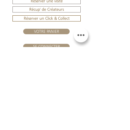
Réserver une visite
Récup' de Créateurs
Réserver un Click & Collect
VOTRE PANIER
SE CONNECTER
NOUS REJOINDRE
Château Hourtin-Ducasse -
3, route de La Châtole - Lieu-dit Le
Fournas - 33250 Saint-Sauveur
- Tél. :
+33 5 56 59 56 92
-
courriel :
contact@hourtin-ducasse.com
Ce site est exclusivement réservé aux
personnes majeures autorisées à
consommer des boissons alcoolisées
@ 2020 Hourtin-Ducasse