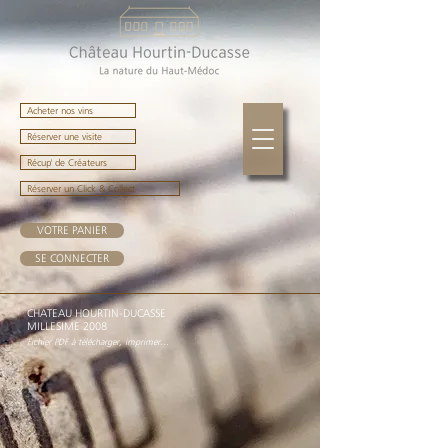
Acheter nos vins
Réserver une visite
Récup' de Créateurs
Réserver un Click & Collect
VOTRE PANIER
SE CONNECTER
CHATEAU HOURTIN-DUCASSE
MILLESIME 2008
Fichier PDF à télécharger, imprimer...