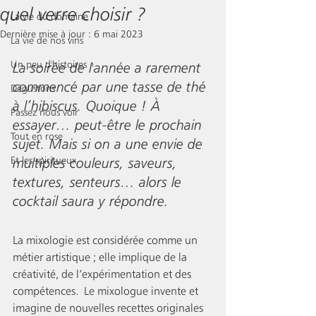
quel verre choisir ?
La vie du domaine
Dernière mise à jour :
6 mai 2023
La vie de nos vins
Un peu d'histoires
La soirée de l'année a rarement 
commencé par une tasse de thé 
Dégustons
à l’hibiscus. Quoique ! À 
Passez nous voir
essayer… peut-être le prochain 
Tout en rose
sujet. Mais si on a une envie de 
Et les spiritueux
multiples couleurs, saveurs, 
textures, senteurs… alors le 
cocktail saura y répondre.
La mixologie est considérée comme un 
métier artistique ; elle implique de la 
créativité, de l’expérimentation et des 
compétences.  Le mixologue invente et 
imagine de nouvelles recettes originales 