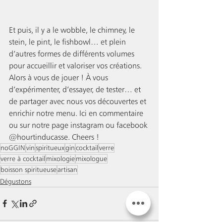
Et puis, il y a le wobble, le chimney, le 
stein, le pint, le fishbowl… et plein 
d’autres formes de différents volumes 
pour accueillir et valoriser vos créations. 
Alors à vous de jouer ! À vous 
d’expérimenter, d’essayer, de tester… et 
de partager avec nous vos découvertes et 
enrichir notre menu. Ici en commentaire 
ou sur notre page instagram ou facebook 
@hourtinducasse. Cheers !
noGGIN
vin
spiritueux
gin
cocktail
verre
verre à cocktail
mixologie
mixologue
boisson spiritueuse
artisan
Dégustons