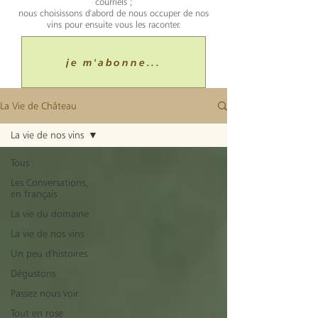
courriels ;
nous choisissons d'abord de nous occuper de nos
vins pour ensuite vous les raconter.
je m'abonne...
La Vie de Château
La vie de nos vins
Tous
Les Conversations,
en français
La vie du domaine
La vie de nos vins
Un peu d'histoires
Dégustons
Passez nous voir
Tout en rose