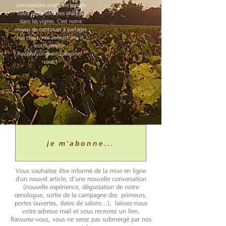
commencées ensemble lors de
votre visite dans nos chais et
dans les vignes. C'est notre
moyen de continuer à partager
nos choix, nos convictions et
notre passion.
Restons connectés, abonnez-
vous !
je m'abonne...
Vous souhaitez être informé de la mise en ligne
d'un nouvel article, d’une nouvelle conversation
(nouvelle expérience, dégustation de notre
œnologue, sortie de la campagne des primeurs,
portes ouvertes, dates de salons...), laissez-nous
votre adresse mail et vous recevrez un lien.
Rassurez-vous, vous ne serez pas submergé par nos