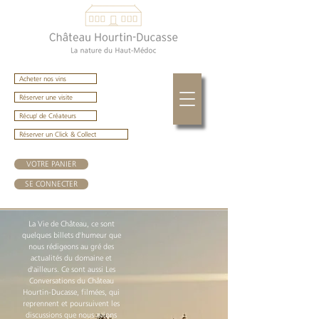
Acheter nos vins
Réserver une visite
Récup' de Créateurs
Réserver un Click & Collect
VOTRE PANIER
SE CONNECTER
La Vie de Château, ce sont
quelques billets d'humeur que
nous rédigeons au gré des
actualités du domaine et
d'ailleurs. Ce sont aussi Les
Conversations du Château
Hourtin-Ducasse, filmées, qui
reprennent et poursuivent les
discussions que nous avions