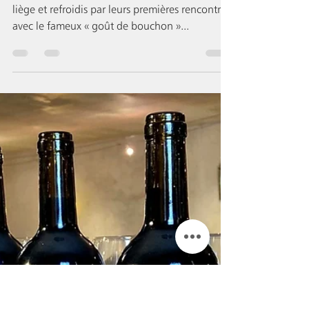
Bouchon sans " goût de
bouchon " ? Il existe,
peut-être !
Incrédules quant à l’étanchéité du bouchon de
liège et refroidis par leurs premières rencontres
avec le fameux « goût de bouchon »...