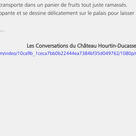
transporte dans un panier de fruits tout juste ramassés. 
ante et se dessine délicatement sur le palais pour laisser 
..
Les Conversations du Château Hourtin-Ducasse
ic.com/video/10ca9b_1ceca7bb0b22444ea7384bf35d049762/1080p/