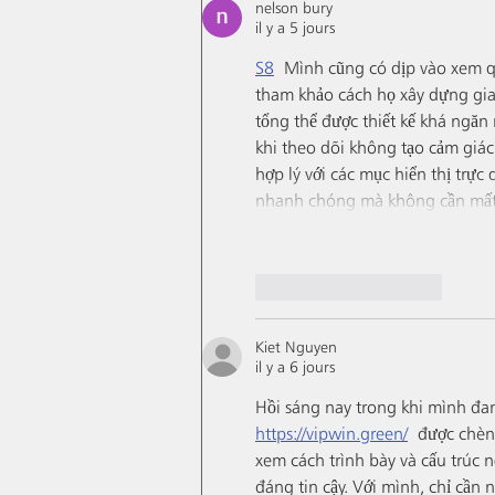
nelson bury
il y a 5 jours
S8
 Mình cũng có dịp vào xem qu
tham khảo cách họ xây dựng giao
tổng thể được thiết kế khá ngăn
khi theo dõi không tạo cảm giác
hợp lý với các mục hiển thị trực
nhanh chóng mà không cần mất 
J'aime
Répondre
Kiet Nguyen
il y a 6 jours
Hồi sáng nay trong khi mình đan
https://vipwin.green/
 được chèn 
xem cách trình bày và cấu trúc 
đáng tin cậy. Với mình, chỉ cần