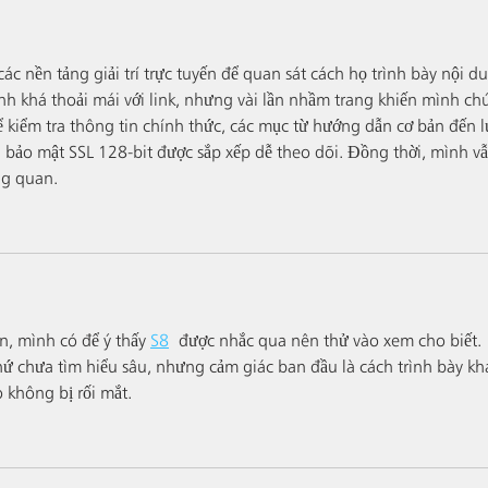
c nền tảng giải trí trực tuyến để quan sát cách họ trình bày nội d
nh khá thoải mái với link, nhưng vài lần nhầm trang khiến mình chú
ể kiểm tra thông tin chính thức, các mục từ hướng dẫn cơ bản đến l
 bảo mật SSL 128-bit được sắp xếp dễ theo dõi. Đồng thời, mình vẫ
ng quan.
n, mình có để ý thấy 
S8
 được nhắc qua nên thử vào xem cho biết. 
ứ chưa tìm hiểu sâu, nhưng cảm giác ban đầu là cách trình bày kh
 không bị rối mắt.