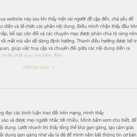
a website này sau khi thấy một vài người đề cập đến, chủ yếu để 
 diện và tổ chức các phần nội dung. Điều mình nhận thấy đầu tiên
 nắp, bố cục cân đối và các chuyên mục được phân chia rõ ràng nên
 rối mắt mà vẫn dễ dàng định hướng. Thanh điều hướng được bố trí
 quan, giúp việc truy cập và chuyển đổi giữa các nội dung diễn ra 
nhiều thời gian tìm kiếm. Bên…
Afficher plus
g đọc các bình luận trao đổi trên mạng, mình thấy 
vào và được mọi người nhắc tới nhiều. Mình bấm xem cho biết, để
nội dung. Lướt nhanh thì thấy tổng thể khá gọn gàng, tạo cảm giác 
 nội dung gọn gàng như vậy là đủ để mình nắm bắt thông tin cơ bản