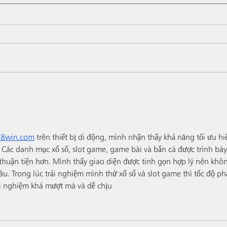
Les C
Les Conversations,
l'assemblage du millésime
2020, à l'aveugle
78win.com
 trên thiết bị di động, mình nhận thấy khả năng tối ưu hi
. Các danh mục xổ số, slot game, game bài và bắn cá được trình bày
thuận tiện hơn. Mình thấy giao diện được tinh gọn hợp lý nên khô
u. Trong lúc trải nghiệm mình thử xổ số và slot game thì tốc độ ph
ải nghiệm khá mượt mà và dễ chịu