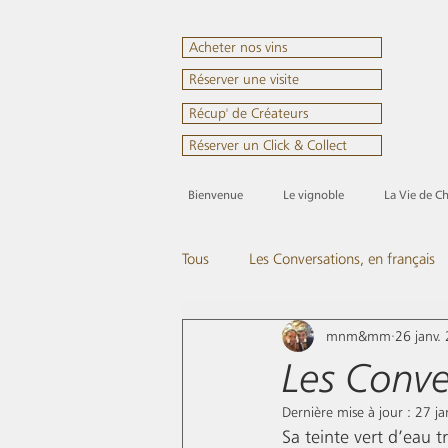
Acheter nos vins
Réserver une visite
Récup' de Créateurs
Réserver un Click & Collect
Bienvenue
Le vignoble
La Vie de C
Tous
Les Conversations, en français
mnm&mm
26 janv.
Passez nous voir
Tout en rose
Les Conver
Dernière mise à jour :
27 ja
Sa teinte vert d’eau tr