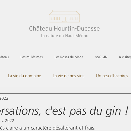
hâteau
Les millésimes
Les Roses de Marie
noGGIN
A visiter
La vie du domaine
La vie de nos vins
Un peu d'histoires
 2022
Et les spiritueux
sations, c'est pas du gin !
nv. 2022
ès claire a un caractère désaltérant et frais. 