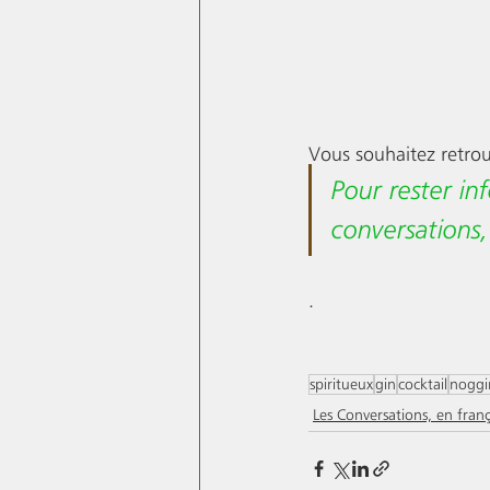
Vous souhaitez retrou
Pour rester in
conversations,
.
spiritueux
gin
cocktail
noggi
Les Conversations, en franç