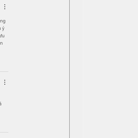
ung 
 ý 
ưu 
n 
á 