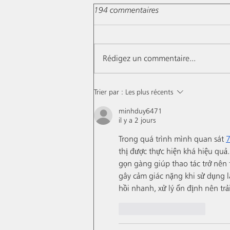
194 commentaires
Rédigez un commentaire...
Les Conversations, mise en
Trier par :
Les plus récents
bouteilles du millésime 2019
minhduy6471
il y a 2 jours
Trong quá trình mình quan sát 
thị được thực hiện khá hiệu quả
gọn gàng giúp thao tác trở nên 
gây cảm giác nặng khi sử dụng lâ
hồi nhanh, xử lý ổn định nên tr
J'aime
Répondre