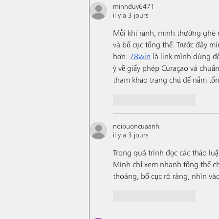
minhduy6471
il y a 3 jours
Mỗi khi rảnh, mình thường ghé cá
và bố cục tổng thể. Trước đây mì
hơn. 
78win
 là link mình dùng đ
ý về giấy phép Curaçao và chuẩn
tham khảo trang chủ để nắm tổ
J'aime
Répondre
noibuoncuaanh
il y a 3 jours
Trong quá trình đọc các thảo luậ
Mình chỉ xem nhanh tổng thể ch
thoáng, bố cục rõ ràng, nhìn vào
J'aime
Répondre