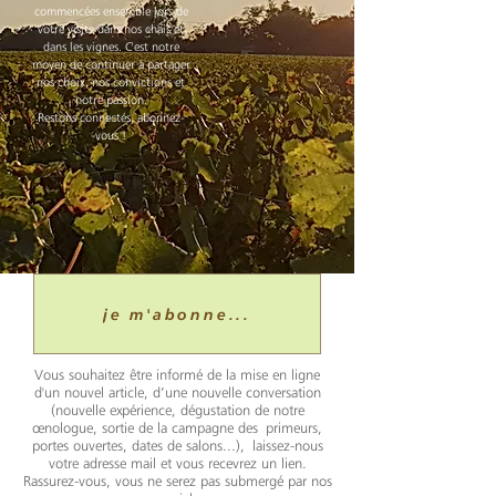
commencées ensemble lors de
votre visite dans nos chais et
dans les vignes. C'est notre
moyen de continuer à partager
nos choix, nos convictions et
notre passion.
Restons connectés, abonnez-
vous !
je m'abonne...
Vous souhaitez être informé de la mise en ligne
d'un nouvel article, d’une nouvelle conversation
(nouvelle expérience, dégustation de notre
œnologue, sortie de la campagne des primeurs,
portes ouvertes, dates de salons...), laissez-nous
votre adresse mail et vous recevrez un lien.
Rassurez-vous, vous ne serez pas submergé par nos