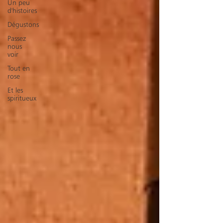
Un peu
d'histoires
Dégustons
Passez
nous
voir
Tout en
rose
Et les
spiritueux