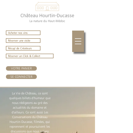
Acheter nos vins
Réserver une visite
Récup' de Créateurs
Réserver un Click & Collect
VOTRE PANIER
SE CONNECTER
La Vie de Château, ce sont
quelques billets d'humeur que
nous rédigeons au gré des
actualités du domaine et
d'ailleurs. Ce sont aussi Les
Conversations du Château
Hourtin-Ducasse, filmées, qui
reprennent et poursuivent les
discussions que nous avions