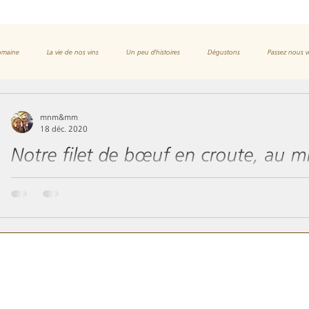
domaine
La vie de nos vins
Un peu d'histoires
Dégustons
Passez nous v
mnm&mm
18 déc. 2020
Notre filet de bœuf en croute, au m
À l’unanimité, c’est le millésime 2016 qui a remporté l’engoueme
finesse du filet et les complexités...