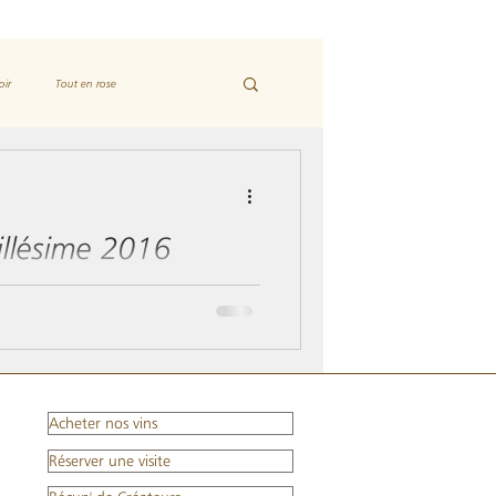
oir
Tout en rose
illésime 2016
nt de tous. Sa structure relève la
Acheter nos vins
Réserver une visite