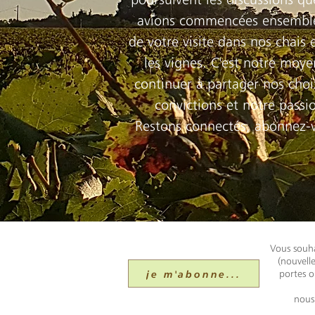
avions commencées ensemble
de votre visite dans nos chais 
les vignes. C'est notre moye
continuer à partager nos choi
convictions et notre passi
Restons connectés, abonnez-
Vous souha
(nouvell
je m'abonne...
portes o
nous