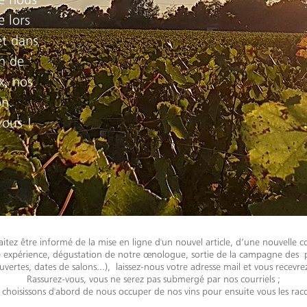
 lors
et dans
n de
x, nos
on.
vous !
itez être informé de la mise en ligne d'un nouvel article, d’une nouvelle c
e expérience, dégustation de notre œnologue, sortie de la campagne des 
uvertes, dates de salons...), laissez-nous votre adresse mail et vous recevrez
Rassurez-vous, vous ne serez pas submergé par nos courriels ;
 choisissons d'abord de nous occuper de nos vins pour ensuite vous les raco