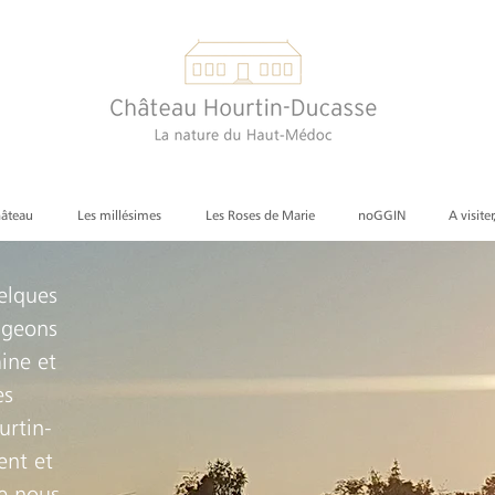
hâteau
Les millésimes
Les Roses de Marie
noGGIN
A visiter
elques
igeons
ine et
es
urtin-
ent et
ue nous