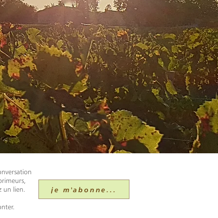
onversation
primeurs,
je m'abonne...
 un lien.
nter.