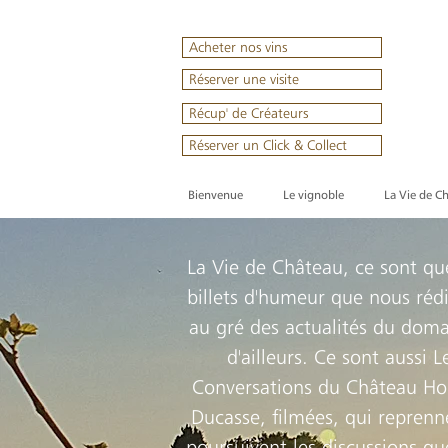
Acheter nos vins
Réserver une visite
Récup' de Créateurs
Réserver un Click & Collect
Bienvenue
Le vignoble
La Vie de C
La Vie de Château, ce sont qu
billets d'humeur que nous réd
au gré des actualités du doma
d'ailleurs. Ce sont aussi L
Conversations du Château Ho
Ducasse, filmées, qui reprenn
poursuivent les discussions q