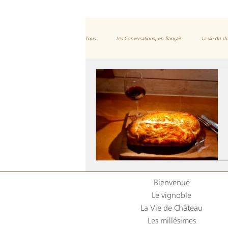
Tous
Les Conversations, en français
La vie du 
Et les spiritueux
Bienvenue
Le vignoble
La Vie de Château
Les millésimes