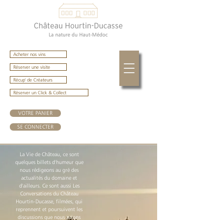
Acheter nos vins
Réserver une visite
Récup' de Créateurs
Réserver un Click & Collect
VOTRE PANIER
SE CONNECTER
La Vie de Château, ce sont
quelques billets d'humeur que
nous rédigeons au gré des
actualités du domaine et
d'ailleurs. Ce sont aussi Les
Conversations du Château
Hourtin-Ducasse, filmées, qui
reprennent et poursuivent les
discussions que nous avions