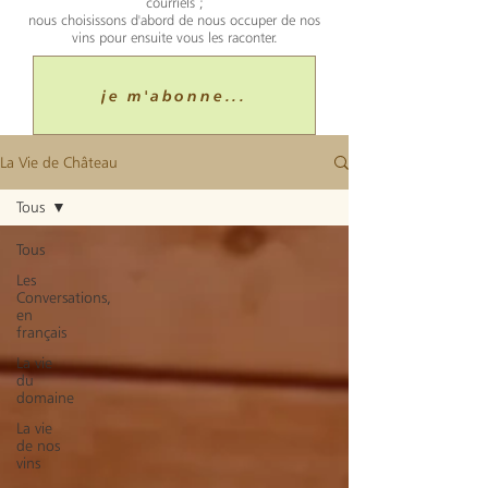
courriels ;
nous choisissons d'abord de nous occuper de nos
vins pour ensuite vous les raconter.
je m'abonne...
La Vie de Château
Tous
Tous
Les
Conversations,
en
français
La vie
du
domaine
La vie
de nos
vins