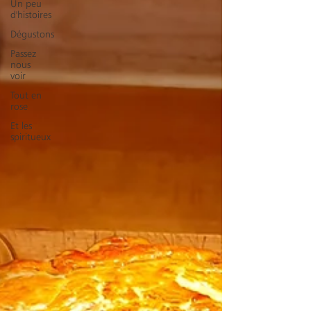
Un peu
d'histoires
Dégustons
Passez
nous
voir
Tout en
rose
Et les
spiritueux