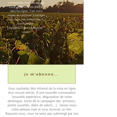
commencées ensemble lors de
votre visite dans nos chais et
dans les vignes. C'est notre
moyen de continuer à partager
nos choix, nos convictions et
notre passion.
Restons connectés, abonnez-
vous !
je m'abonne...
Vous souhaitez être informé de la mise en ligne
d'un nouvel article, d’une nouvelle conversation
(nouvelle expérience, dégustation de notre
œnologue, sortie de la campagne des primeurs,
portes ouvertes, dates de salons...), laissez-nous
votre adresse mail et vous recevrez un lien.
Rassurez-vous, vous ne serez pas submergé par nos