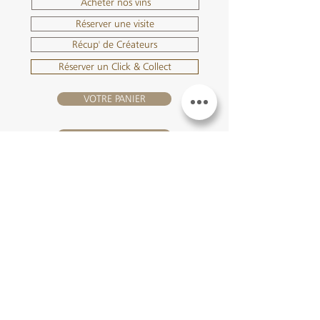
Acheter nos vins
Réserver une visite
Récup' de Créateurs
Réserver un Click & Collect
VOTRE PANIER
SE CONNECTER
NOUS REJOINDRE
Château Hourtin-Ducasse -
3, route de La Châtole - Lieu-dit Le
Fournas - 33250 Saint-Sauveur
- Tél. :
+33 5 56 59 56 92
-
courriel :
contact@hourtin-ducasse.com
Ce site est exclusivement réservé aux
personnes majeures autorisées à