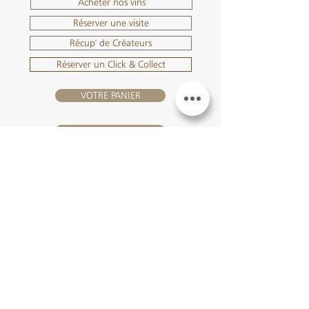
Acheter nos vins
Réserver une visite
Récup' de Créateurs
Réserver un Click & Collect
VOTRE PANIER
SE CONNECTER
NOUS REJOINDRE
Château Hourtin-Ducasse -
3, route de La Châtole - Lieu-dit Le
Fournas - 33250 Saint-Sauveur
- Tél. :
+33 5 56 59 56 92
-
courriel :
contact@hourtin-ducasse.com
Ce site est exclusivement réservé aux
personnes majeures autorisées à