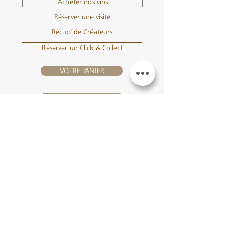
Acheter nos vins
Réserver une visite
Récup' de Créateurs
Réserver un Click & Collect
VOTRE PANIER
SE CONNECTER
NOUS REJOINDRE
Château Hourtin-Ducasse -
3, route de La Châtole - Lieu-dit Le
Fournas - 33250 Saint-Sauveur
- Tél. :
+33 5 56 59 56 92
-
courriel :
contact@hourtin-ducasse.com
Ce site est exclusivement réservé aux
personnes majeures autorisées à