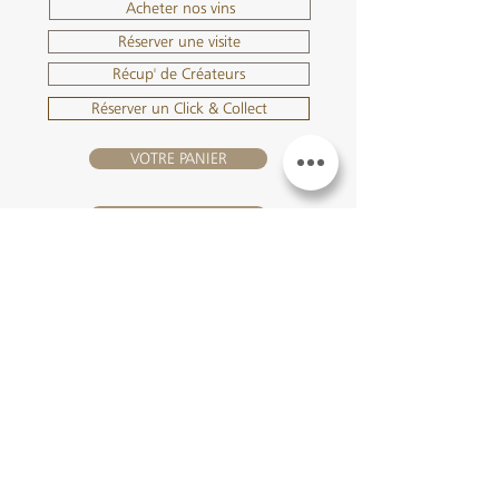
Acheter nos vins
Réserver une visite
Récup' de Créateurs
Réserver un Click & Collect
VOTRE PANIER
SE CONNECTER
NOUS REJOINDRE
Château Hourtin-Ducasse -
3, route de La Châtole - Lieu-dit Le
Fournas - 33250 Saint-Sauveur
- Tél. :
+33 5 56 59 56 92
-
courriel :
contact@hourtin-ducasse.com
Ce site est exclusivement réservé aux