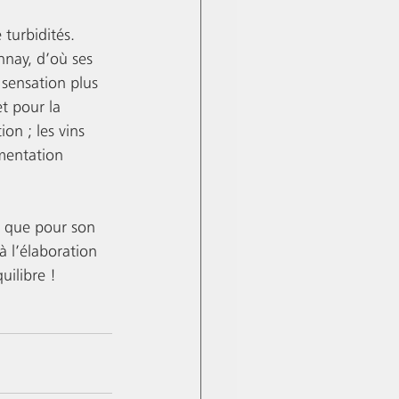
turbidités. 
nnay, d’où ses 
 sensation plus 
et pour la 
on ; les vins 
rmentation 
i que pour son 
à l’élaboration 
uilibre !