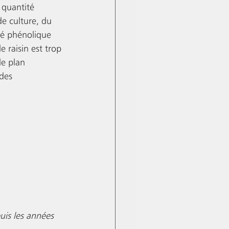
 quantité 
e culture, du 
té phénolique 
 raisin est trop 
le plan 
 des 
is les années 