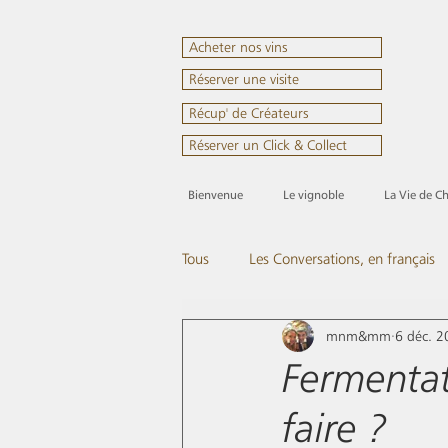
Acheter nos vins
Réserver une visite
Récup' de Créateurs
Réserver un Click & Collect
Bienvenue
Le vignoble
La Vie de C
Tous
Les Conversations, en français
mnm&mm
6 déc. 
Passez nous voir
Tout en rose
Fermentat
faire ?