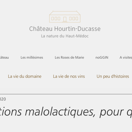
hâteau
Les millésimes
Les Roses de Marie
noGGIN
A visiter
La vie du domaine
La vie de nos vins
Un peu d'histoires
2020
Et les spiritueux
ions malolactiques, pour 