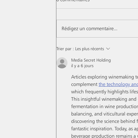
Rédigez un commentaire...
À la lueur de la Lune...
Trier par :
Les plus récents
Media Secret Holding
il y a 6 jours
Articles exploring winemaking t
complement 
the technology an
which frequently highlights lifes
This insightful winemaking and 
fermentation in wine production
balancing, and viticultural exper
discovering the science behind 
fantastic inspiration. Today, as 
beverage production remains a vita