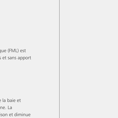
que (FML) est 
 et sans apport 
 la baie et 
ne. La 
ison et diminue 