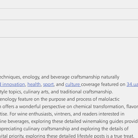
Les Conversations, c'est pas du
Nos t
gin !
!
echniques, enology, and beverage craftsmanship naturally 
d innovation
, 
health
, 
sport
, and 
culture 
coverage featured on 
34.u
tyle topics, culinary arts, and traditional craftsmanship.
enology feature on the purpose and process of malolactic 
 offers a wonderful perspective on chemical transformation, flavor
tise. For wine enthusiasts, vintners, and readers interested in 
fine beverages, exploring these detailed winemaking guides provid
appreciating culinary craftsmanship and exploring the details of 
l priority, exploring these detailed lifestyle posts is a true treat.