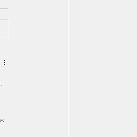
ravailleurs ailés… À table
a
, 
 
es 