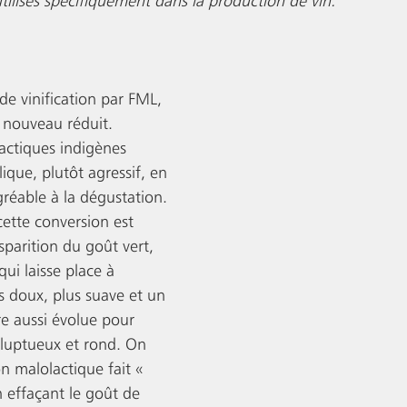
tilisés spécifiquement dans la production de vin. 
de vinification par FML, 
e nouveau réduit. 
lactiques indigènes 
ique, plutôt agressif, en 
gréable à la dégustation. 
cette conversion est 
isparition du goût vert, 
qui laisse place à 
 doux, plus suave et un 
re aussi évolue pour 
luptueux et rond. On 
n malolactique fait « 
n effaçant le goût de 