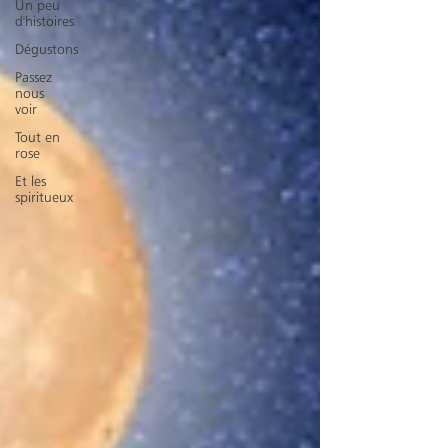
Un peu
d'histoires
Dégustons
Passez
nous
voir
Tout en
rose
Et les
spiritueux