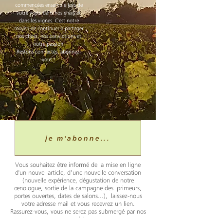
commencées ensemble lors de
votre visite dans nos chais et
dans les vignes. C'est notre
moyen de continuer à partager
nos choix, nos convictions et
notre passion.
Restons connectés, abonnez-
vous !
je m'abonne...
Vous souhaitez être informé de la mise en ligne
d'un nouvel article, d’une nouvelle conversation
(nouvelle expérience, dégustation de notre
œnologue, sortie de la campagne des primeurs,
portes ouvertes, dates de salons...), laissez-nous
votre adresse mail et vous recevrez un lien.
Rassurez-vous, vous ne serez pas submergé par nos