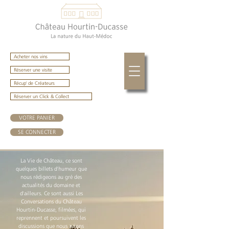
Acheter nos vins
Réserver une visite
Récup' de Créateurs
Réserver un Click & Collect
VOTRE PANIER
SE CONNECTER
La Vie de Château, ce sont
quelques billets d'humeur que
nous rédigeons au gré des
actualités du domaine et
d'ailleurs. Ce sont aussi Les
Conversations du Château
Hourtin-Ducasse, filmées, qui
reprennent et poursuivent les
discussions que nous avions