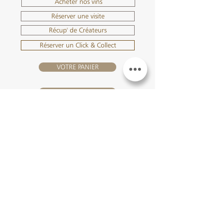
Acheter nos vins
Réserver une visite
Récup' de Créateurs
Réserver un Click & Collect
VOTRE PANIER
SE CONNECTER
NOUS REJOINDRE
Château Hourtin-Ducasse -
3, route de La Châtole - Lieu-dit Le
Fournas - 33250 Saint-Sauveur
- Tél. :
+33 5 56 59 56 92
-
courriel :
contact@hourtin-ducasse.com
Ce site est exclusivement réservé aux
personnes majeures autorisées à