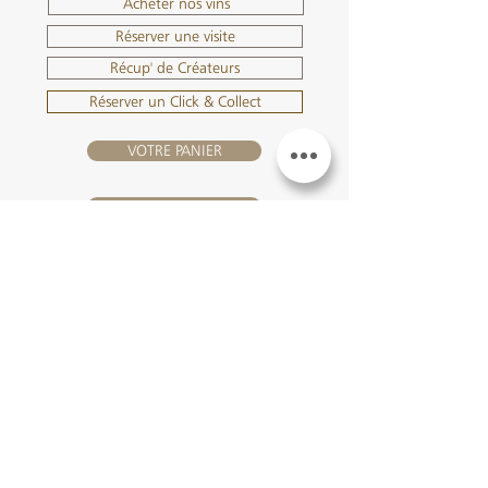
Acheter nos vins
Réserver une visite
Récup' de Créateurs
Réserver un Click & Collect
VOTRE PANIER
SE CONNECTER
NOUS REJOINDRE
Château Hourtin-Ducasse -
3, route de La Châtole - Lieu-dit Le
Fournas - 33250 Saint-Sauveur
- Tél. :
+33 5 56 59 56 92
-
courriel :
contact@hourtin-ducasse.com
Ce site est exclusivement réservé aux
personnes majeures autorisées à