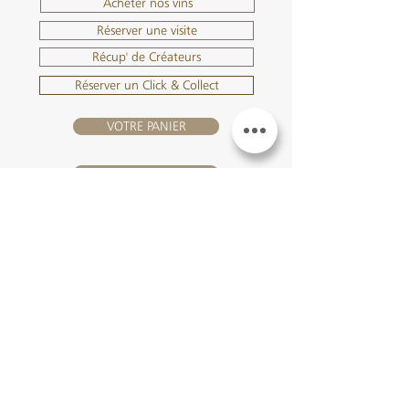
Acheter nos vins
Réserver une visite
Récup' de Créateurs
Réserver un Click & Collect
VOTRE PANIER
SE CONNECTER
NOUS REJOINDRE
Château Hourtin-Ducasse -
3, route de La Châtole - Lieu-dit Le
Fournas - 33250 Saint-Sauveur
- Tél. :
+33 5 56 59 56 92
-
courriel :
contact@hourtin-ducasse.com
Ce site est exclusivement réservé aux
personnes majeures autorisées à