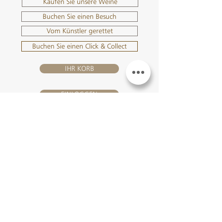
Kaufen Sie unsere Weine
Buchen Sie einen Besuch
Vom Künstler gerettet
Buchen Sie einen Click & Collect
IHR KORB
EINLOGGEN
BESUHEN SIE UNS
Château Hourtin-Ducasse -
3, route de La Châtole - Lieu-dit Le
Fournas - 33250 Saint-Sauveur
- Tél. :
+33 5 56 59 56 92
-
courriel :
contact@hourtin-ducasse.com
Diese Website ist ausschließlich für
Erwachsene reserviert, die berechtigt