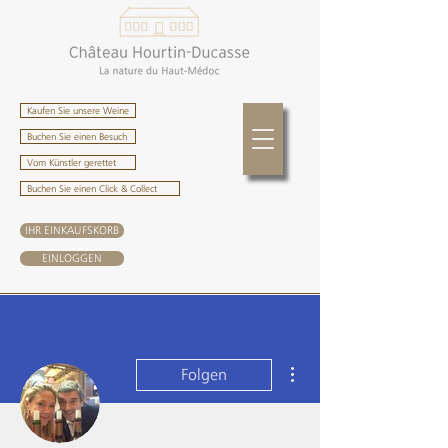
Kaufen Sie unsere Weine
Buchen Sie einen Besuch
Vom Künstler gerettet
Buchen Sie einen Click & Collect
IHR EINKAUFSKORB
EINLOGGEN
Weitere Optionen
Folgen