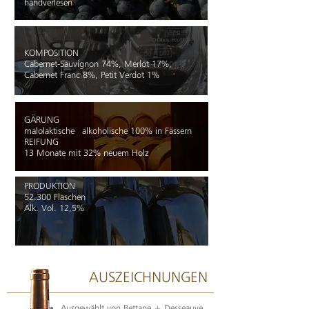
handverlesen
KOMPOSITION
Cabernet-Sauvignon 74%, Merlot 17%,
Cabernet Franc 8%, Petit Verdot 1%
GÄRUNG
malolaktische alkoholische 100% in Fässern
REIFUNG
13 Monate mit 32% neuem Holz
PRODUKTION
52.300 Flaschen
Alk. Vol. 12,5%
AUSZEICHNUNGEN
Ausgewählt von Bettane + Desseauve,