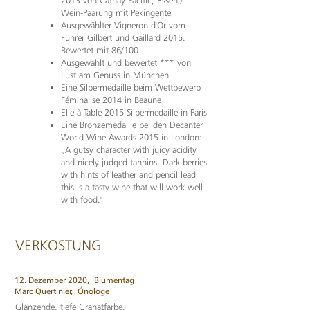
2013 von Cathay Pacific, Essen /
Wein-Paarung mit Pekingente
Ausgewählter Vigneron d'Or vom
Führer Gilbert und Gaillard 2015.
Bewertet mit 86/100
Ausgewählt und bewertet *** von
Lust am Genuss in München
Eine Silbermedaille beim Wettbewerb
Féminalise 2014 in Beaune
Elle à Table 2015 Silbermedaille in Paris
Eine Bronzemedaille bei den Decanter
World Wine Awards 2015 in London:
„A gutsy character with juicy acidity
and nicely judged tannins. Dark berries
with hints of leather and pencil lead
this is a tasty wine that will work well
with food."
VERKOSTUNG
12. Dezember 2020,
Blumentag
Marc Quertinier,
Önologe
Glänzende, tiefe Granatfarbe.