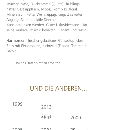
Würzige Nase, Fruchtpasten (Quitte), frühlings-
haftes Gestrüpp(Farn, Moos), komplex, floral.
Mineralisch. Fetter Wein, üppig, lang. Ziselierter
Abgang. Schöne taktile Tannine.
Kann getrunken werden. Guter Luftwiderstand. Hat
seine kaubare Struktur behalten. Elegant und rassig.
Harmonien
: frischer gebratener Gänsestopfleber,
Bries mit Finanzsauce, Kleinwild (Fasan), Tomme de
Savoie...
Um das Datenblatt zu erhalten
UND DIE ANDEREN...
1999
2013
2011
2002
2000
2005
2014
2004
2016
2003