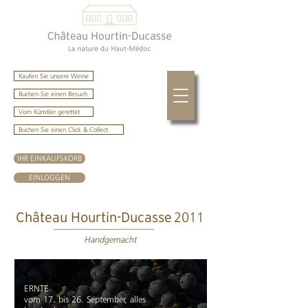
Kaufen Sie unsere Weine
Buchen Sie einen Besuch
Vom Künstler gerettet
Buchen Sie einen Click & Collect
IHR EINKAUFSKORB
EINLOGGEN
2011
Château Hourtin-Ducasse
Handgemacht
ERNTE
vom 17. bis 26. September, alles