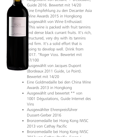
Guide 2016. Bewertet mit 14/20
Eine Empfehlung zu den Decanter Asia
Wine Awards 2015 in Hongkong
Ausgewählt von Wine Enthusiast:
„This wine is packed with fruit tannins
and dense black currant fruits. It’s rich,
structured, very dry with its tannins
and firm. It’s a solid effort that is
going to develop well. Drink from
2017. “Roger Voss. Bewertet mit
87/100
Ausgewählt von Jacques Dupont
(Bordeaux 2011 Guide, Le Point).
Bewertet mit 14/20
Eine Goldmedaille bei den China Wine
Awards 2013 in Hongkong
Ausgewählt und bewertet ** von
1001 Dégustations, Guide Internet des
Vins
Ausgewählter Ehrenpreisführer
Dussert-Gerber 2016
Bronzemedaille bei Hong Kong IWSC
2013 von Cathay Pacific
Bronzemedaille bei Hong Kong IWSC