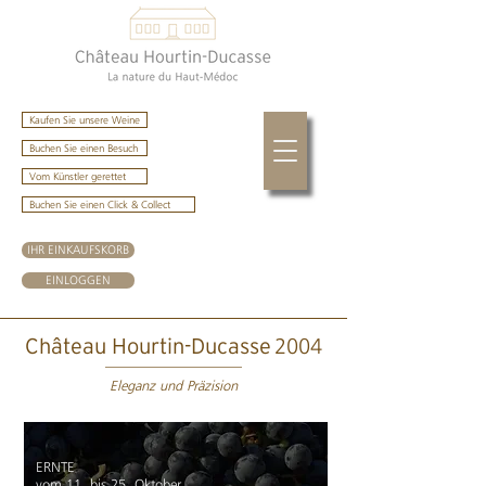
Kaufen Sie unsere Weine
Buchen Sie einen Besuch
Vom Künstler gerettet
Buchen Sie einen Click & Collect
IHR EINKAUFSKORB
EINLOGGEN
2004
Château Hourtin-Ducasse
Eleganz und Präzision
ERNTE
vom 11. bis 25. Oktober