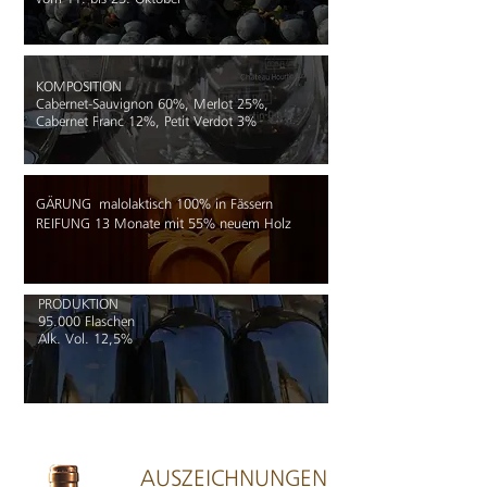
KOMPOSITION
Cabernet-Sauvignon 60%, Merlot 25%,
Cabernet Franc 12%, Petit Verdot 3%
GÄRUNG
malolaktisch 100% in Fässern
REIFUNG 13 Monate mit 55% neuem Holz
PRODUKTION
95.000 Flaschen
Alk. Vol. 12,5%
AUSZEICHNUNGEN