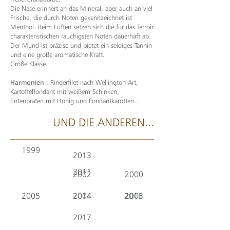
Die Nase erinnert an das Mineral, aber auch an viel
Frische, die durch Noten gekennzeichnet ist
Menthol. Beim Lüften setzen sich die für das Terroir
charakteristischen rauchigsten Noten dauerhaft ab.
Der Mund ist präzise und bietet ein seidiges Tannin
und eine große aromatische Kraft.
Große Klasse.
Harmonien
: Rinderfilet nach Wellington-Art,
Kartoffelfondant mit weißem Schinken,
Entenbraten mit Honig und Fondantkarotten…
UND DIE ANDEREN...
1999
2013
2011
2002
2000
2005
2014
2004
2016
2003
2017