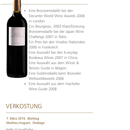
Eine Bronzemedaille bei den
Decanter World Wine Awards 2006
in London
Cru Bourgeois, 2003 Klassifizierung
Bronzemedaille bei der Japan Wine
Challenge 2007 in Tokio
Ein Preis bei den Vinalies Nationales
2006 in Frankreich
Eine Auswahl bei den Everyday
Bordeaux Wines 2007 in China
Eine Auswahl aus dem Wines &
Terroirs Guide in Belgien
Eine Goldmedaille beim Brüsseler
Weltwettbewerb 2006
Eine Auswahl aus dem Hachette
Wine Guide 2008
VERKOSTUNG
7. März 2019,
Blatttag
Mathieu Huguet,
Önologe
Helle Granatfarbe.