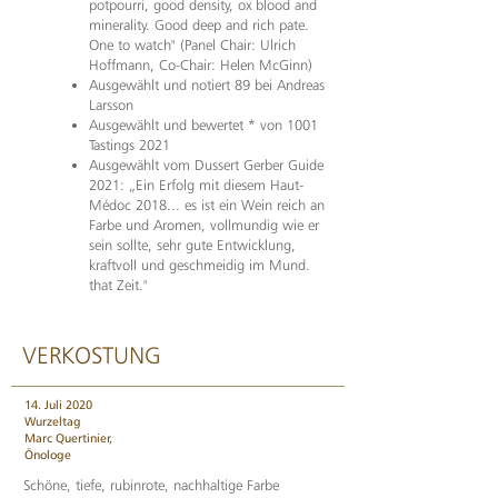
potpourri, good density, ox blood and
minerality. Good deep and rich pate.
One to watch" (Panel Chair: Ulrich
Hoffmann, Co-Chair: Helen McGinn)
Ausgewählt und notiert 89 bei Andreas
Larsson
Ausgewählt und bewertet * von 1001
Tastings 2021
Ausgewählt vom Dussert Gerber Guide
2021: „Ein Erfolg mit diesem Haut-
Médoc 2018... es ist ein Wein reich an
Farbe und Aromen, vollmundig wie er
sein sollte, sehr gute Entwicklung,
kraftvoll und geschmeidig im Mund.
that Zeit."
VERKOSTUNG
14. Juli 2020
Wurzeltag
Marc Quertinier,
Önologe
Schöne, tiefe, rubinrote, nachhaltige Farbe