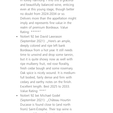
in lovely harmony. I find this a graceful
and beautifully balanced wine, enticing
even at this young stage, though better
no doubt from
2024-2034
or so.
Delivers more than the appellation might
imply and represents fine value in the
realm of premium Bordeaux. Value
Rating: *****”
Notiert 92 bei David Lawrason
(September 2021): „Here's an ample,
deeply colored and ripe left bank
Bordeaux from a hot year. It still needs
time to unwind and drop some tannin,
but it is quite showy now as well with
ripe mulberry fruit, red rose florality,
fresh cedar bough and some rosemary.
Oak spice is nicely wound. It is medium-
full bodied, fairly dense and firm with
cedary and earthy notes on the finish.
Excellent length. Best 2025 to 2033.
Value Rating: ***”
Notiert 92 bei Michael Godel
(September 2021): „Château Hourtin
Ducasse is found close to (and north
from) Saint-Éstephe. Their top wine is