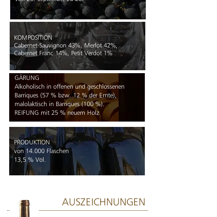
KOMPOSITION
Cabernet-Sauvignon 43%, Merlot 42%,
Cabernet Franc 14%, Petit Verdot 1%
GÄRUNG
Alkoholisch in offenen und geschlossenen
Barriques (57 % bzw. 12 % der Ernte),
malolaktisch in Barriques (100 %).
REIFUNG mit 25 % neuem Holz
PRODUKTION
von 14.000 Flaschen
13,5 % Vol.
AUSZEICHNUNGEN