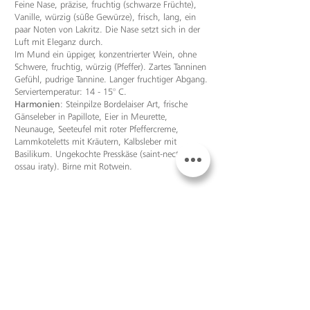
Feine Nase, präzise, fruchtig (schwarze Früchte),
Vanille, würzig (süße Gewürze), frisch, lang, ein
paar Noten von Lakritz. Die Nase setzt sich in der
Luft mit Eleganz durch.
Im Mund ein üppiger, konzentrierter Wein, ohne
Schwere, fruchtig, würzig (Pfeffer). Zartes Tanninen
Gefühl, pudrige Tannine. Langer fruchtiger Abgang.
Serviertemperatur: 14 - 15° C.
Harmonien
: Steinpilze Bordelaiser Art, frische
Gänseleber in Papillote, Eier in Meurette,
Neunauge, Seeteufel mit roter Pfeffercreme,
Lammkoteletts mit Kräutern, Kalbsleber mit
Basilikum. Ungekochte Presskäse (saint-nectaire,
ossau iraty). Birne mit Rotwein.
Um das Datenblatt zu erhalten
UND DIE ANDEREN...
1999
2013
2011
2002
2000