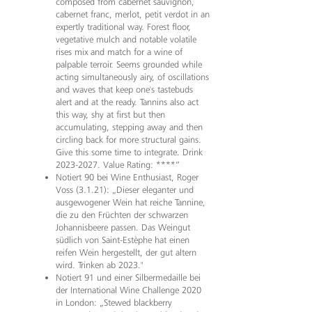
composed from cabernet sauvignon,
cabernet franc, merlot, petit verdot in an
expertly traditional way. Forest floor,
vegetative mulch and notable volatile
rises mix and match for a wine of
palpable terroir. Seems grounded while
acting simultaneously airy, of oscillations
and waves that keep one's tastebuds
alert and at the ready. Tannins also act
this way, shy at first but then
accumulating, stepping away and then
circling back for more structural gains.
Give this some time to integrate. Drink
2023-2027
. Value Rating: ****”
Notiert 90 bei Wine Enthusiast, Roger
Voss (3.1.21): „Dieser eleganter und
ausgewogener Wein hat reiche Tannine,
die zu den Früchten der schwarzen
Johannisbeere passen. Das Weingut
südlich von Saint-Estèphe hat einen
reifen Wein hergestellt, der gut altern
wird. Trinken ab 2023."
Notiert 91 und einer Silbermedaille bei
der International Wine Challenge 2020
in London: „Stewed blackberry