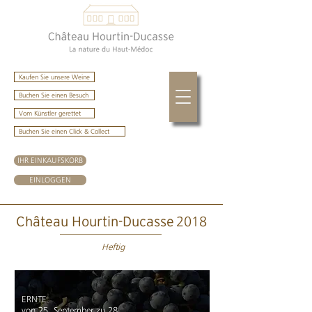
Kaufen Sie unsere Weine
Buchen Sie einen Besuch
Vom Künstler gerettet
Buchen Sie einen Click & Collect
IHR EINKAUFSKORB
EINLOGGEN
2018
Château Hourtin-Ducasse
Heftig
ERNTE
von 25. September zu 28.