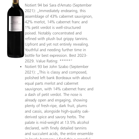
Notiert 94 bei Sara d'Amato (September
2021): „Immediately endearing, this
assemblage of 43% cabernet sauvignon,
42% merlot, 14% cabernet franc and
1% petit verdot is well-structured
poised. Notably concentrated and
refined with plush but grippy tannins.
Upfront and yet not entirely revealing.
Youthful and needing further time in
bottle for best expression. Best
2023-
2029
. Value Rating: *****”
Notiert 93 bei John Szabo (September
2021): „This is classy and composed,
polished left bank Bordeaux with about
equal parts merlot and cabernet
sauvignon, with 14% cabernet franc and
a dash of petit verdot. The nose is
already open and engaging, showing
plenty of fresh-ripe, dark fruit, plums
and cassis, alongside high-quality oak-
derived spice and savory herbs. The
palate is mid-weight at 13.5% alcohol
declared, with finely detailed tannins
and succulent acids, the entire ensemble