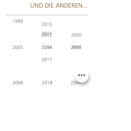
UND DIE ANDEREN...
1999
2013
2011
2002
2000
2005
2014
2004
2016
2003
2017
2006
2018
2007
2009
2020
2022
2021
2023