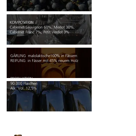
KOMPOSITION
Cabernet-Sauvignon 60%, Merlot 30%,
Cabernet Franc 7%, Petit Verdot 3%
GÄRUNG
malolaktische100% in Fässern
REIFUNG
in Fässer mit 45% neuem Holz
PRODUKTION
90.000 Flaschen
Alk. Vol. 12,5%