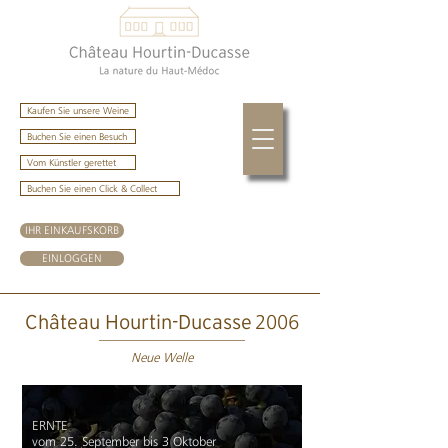
Kaufen Sie unsere Weine
Buchen Sie einen Besuch
Vom Künstler gerettet
Buchen Sie einen Click & Collect
IHR EINKAUFSKORB
EINLOGGEN
2006
Château Hourtin-Ducasse
Neue Welle
ERNTE
vom 25. September bis 3 Oktober