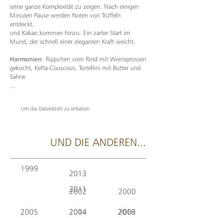
seine ganze Komplexität zu zeigen. Nach einigen
Minuten Pause werden Noten von Trüffeln
entdeckt.
und Kakao kommen hinzu. Ein zarter Start im
Mund, der schnell einer eleganten Kraft weicht.
Harmonien
: Rippchen vom Rind mit Weinsprossen
gekocht, Kefta-Couscous, Tortellini mit Butter und
Sahne
...
Um das Datenblatt zu erhalten
UND DIE ANDEREN...
1999
2013
2011
2002
2000
2005
2014
2004
2016
2003