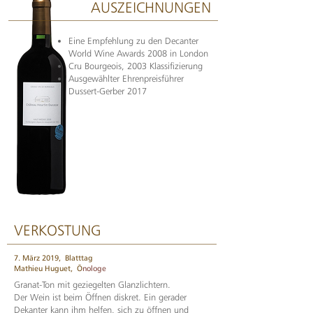
AUSZEICHNUNGEN
Eine Empfehlung zu den Decanter
World Wine Awards 2008 in London
Cru Bourgeois, 2003 Klassifizierung
Ausgewählter Ehrenpreisführer
Dussert-Gerber 2017
VERKOSTUNG
7. März 2019,
Blatttag
Mathieu Huguet,
Ö
nologe
Granat-Ton mit geziegelten Glanzlichtern.
Der Wein ist beim Öffnen diskret. Ein gerader
Dekanter kann ihm helfen, sich zu öffnen und