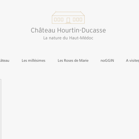
hâteau
Les millésimes
Les Roses de Marie
noGGIN
A visiter
23