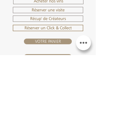
Acheter nos vins
Réserver une visite
Récup' de Créateurs
Réserver un Click & Collect
VOTRE PANIER
SE CONNECTER
NOUS REJOINDRE
Château Hourtin-Ducasse -
3, route de La Châtole - Lieu-dit Le
Fournas - 33250 Saint-Sauveur
- Tél. :
+33 5 56 59 56 92
-
courriel :
contact@hourtin-ducasse.com
Ce site est exclusivement réservé aux
personnes majeures autorisées à