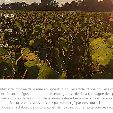
 lors
et dans
n de
x, nos
on.
vous !
itez être informé de la mise en ligne d'un nouvel article, d’une nouvelle c
e expérience, dégustation de notre œnologue, sortie de la campagne des 
uvertes, dates de salons...), laissez-nous votre adresse mail et vous recevrez
Rassurez-vous, vous ne serez pas submergé par nos courriels ;
 choisissons d'abord de nous occuper de nos vins pour ensuite vous les raco