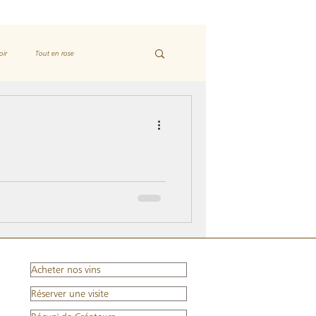
oir
Tout en rose
s… pour l’une ; remarquable
Acheter nos vins
Réserver une visite