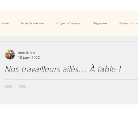
domaine
La vie de nos vins
Un peu d'histoires
Dégustons
Passez nous v
mnm&mm
10 janv. 2022
Nos travailleurs ailés… À table !
Suceuse de sang, agressive avec l’homme, porteuse de maladie
acrobate, zinzinulant son chant clair et fluide...