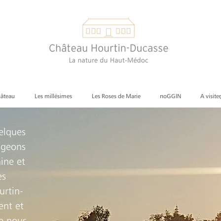
hâteau
Les millésimes
Les Roses de Marie
noGGIN
A visiter
elques
igeons
ine et
es
urtin-
ent et
ue nous