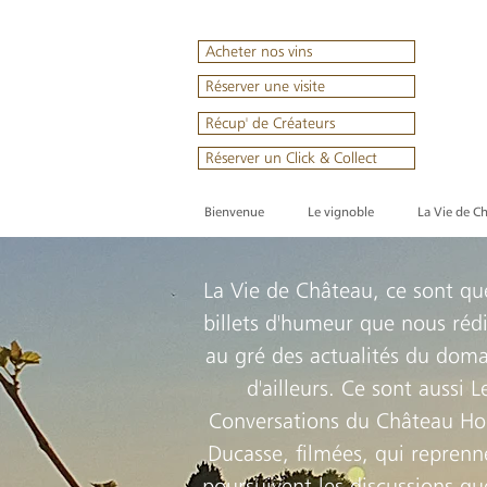
Acheter nos vins
Réserver une visite
Récup' de Créateurs
Réserver un Click & Collect
Bienvenue
Le vignoble
La Vie de C
La Vie de Château, ce sont qu
billets d'humeur que nous réd
au gré des actualités du doma
d'ailleurs. Ce sont aussi L
Conversations du Château Ho
Ducasse, filmées, qui reprenn
poursuivent les discussions q