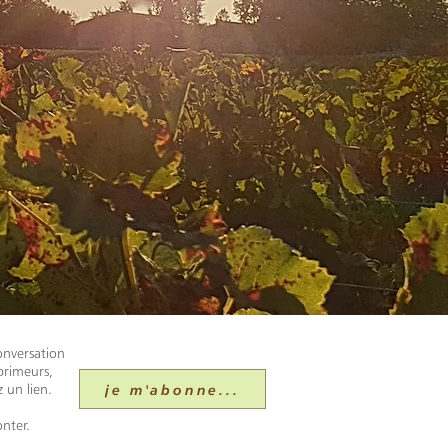
onversation
primeurs,
je m'abonne...
 un lien.
nter.