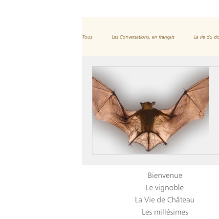
Tous
Les Conversations, en français
La vie du 
Et les spiritueux
Bienvenue
Le vignoble
La Vie de Château
Les millésimes