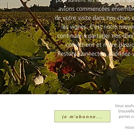
avions commencées ensemble
de votre visite dans nos chais 
les vignes. C'est notre moye
continuer à partager nos choi
convictions et notre passi
Restons connectés, abonnez-
Vous souha
(nouvell
je m'abonne...
portes o
nous