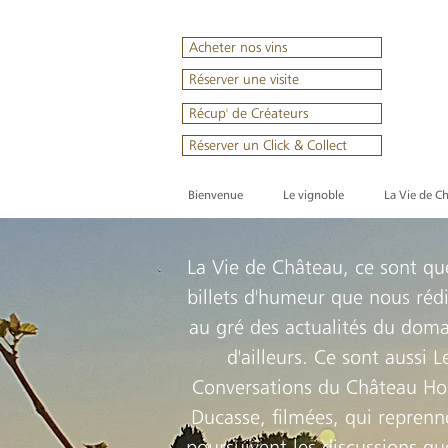
Acheter nos vins
Réserver une visite
Récup' de Créateurs
Réserver un Click & Collect
Bienvenue
Le vignoble
La Vie de C
La Vie de Château, ce sont qu
billets d'humeur que nous réd
au gré des actualités du doma
d'ailleurs. Ce sont aussi L
Conversations du Château Ho
Ducasse, filmées, qui reprenn
poursuivent les discussions q