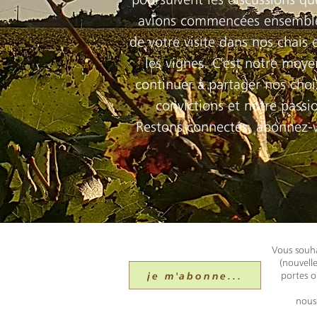
avions commencées ensemble
de votre visite dans nos chais 
les vignes. C'est notre moye
continuer à partager nos choi
convictions et notre passi
Restons connectés, abonnez-
Vous souha
(nouvell
je m'abonne...
portes o
nous