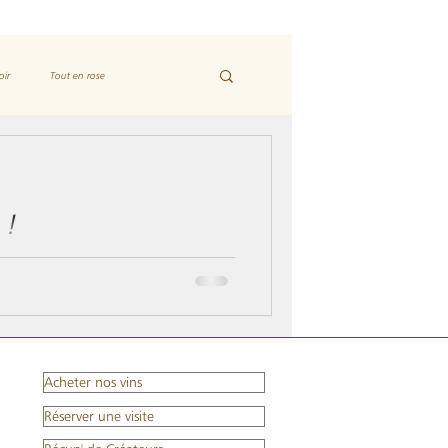
oir
Tout en rose
 !
 arrivées dans nos vignes. Ces 30
Acheter nos vins
Réserver une visite