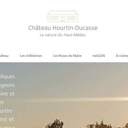
hâteau
Les millésimes
Les Roses de Marie
noGGIN
A visiter
elques
igeons
ine et
es
urtin-
ent et
ue nous