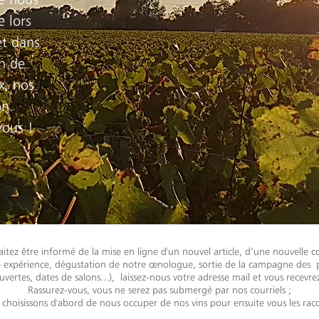
 lors
et dans
n de
x, nos
on.
vous !
itez être informé de la mise en ligne d'un nouvel article, d’une nouvelle c
e expérience, dégustation de notre œnologue, sortie de la campagne des 
uvertes, dates de salons...), laissez-nous votre adresse mail et vous recevrez
Rassurez-vous, vous ne serez pas submergé par nos courriels ;
 choisissons d'abord de nous occuper de nos vins pour ensuite vous les raco