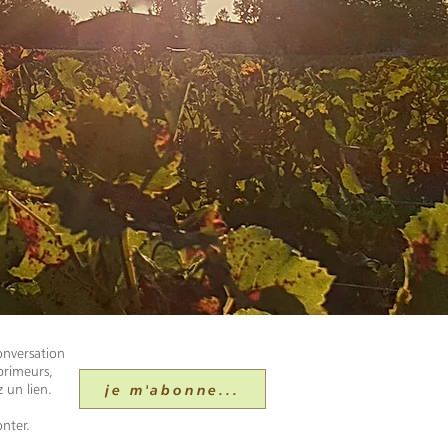
onversation
primeurs,
je m'abonne...
 un lien.
nter.