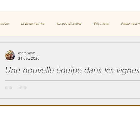
domaine
La vie de nos vins
Un peu d'histoires
Dégustons
Passez nous v
mnm&mm
31 déc. 2020
Une nouvelle équipe dans les vignes
Marguerite, Véronique, Gisèle, Josette, Mélissa, Maryline… sont
jolies brebis landaises s’activent...