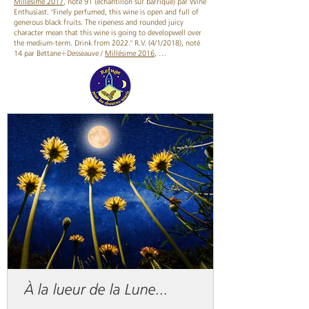
Millésime
2017
, noté 91 (échantillon sur barrique) par Wine
Enthusiast. "Finely perfumed, this wine is open and full of
generous black fruits. The ripeness and rounded juicy
character mean that this wine is going to developwell over
the medium-term. Drink from 2022." R.V. (4/1/2018), noté
14 par Bettane+Desseauve /
Millésime
2016
, …
À la lueur de la Lune...