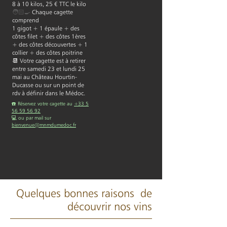
8 à 10 kilos, 25 € TTC le kilo
🧑🏻‍🍳
Chaque cagette
comprend
1 gigot + 1 épaule + des
côtes filet + des côtes 1ères
+ des côtes découvertes + 1
collier + des côtes poitrine
📆 Votre cagette est à retirer
entre samedi 23 et lundi 25
mai au Château Hourtin-
Ducasse ou sur un point de
rdv à définir dans le Médoc.
☎️ Réservez votre cagette au
+33 5
56 59 56 92
💻 ou par mail sur
bienvenue@mnmdumedoc.fr
Quelques bonnes raisons
de
découvrir nos vins