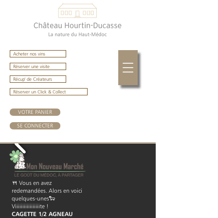
Acheter nos vins
Réserver une visite
Récup' de Créateurs
Réserver un Click & Collect
VOTRE PANIER
SE CONNECTER
🍴 Vous en avez
redemandées. Alors en voici
quelques-unes🐑
Viiiiiiiiiiiiiiiiite !
CAGETTE 1/2 AGNEAU