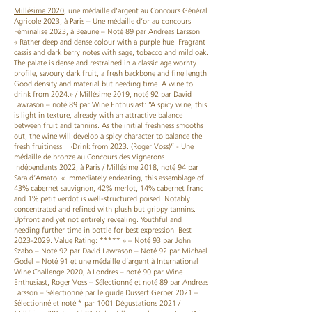
Millésime
2020
, une médaille d’argent au Concours Général
Agricole 2023, à Paris – Une médaille d’or au concours
Féminalise 2023, à Beaune – Noté 89 par Andreas Larsson :
« Rather deep and dense colour with a purple hue. Fragrant
cassis and dark berry notes with sage, tobacco and mild oak.
The palate is dense and restrained in a classic age worhty
profile, savoury dark fruit, a fresh backbone and fine length.
Good density and material but needing time. A wine to
drink from 2024.» /
Millésime
2019
, noté 92 par David
Lawrason – noté 89 par Wine Enthusiast: “A spicy wine, this
is light in texture, already with an attractive balance
between fruit and tannins. As the initial freshness smooths
out, the wine will develop a spicy character to balance the
fresh fruitiness. ¬Drink from 2023. (Roger Voss)” - Une
médaille de bronze au Concours des Vignerons
Indépendants 2022, à Paris /
Millésime
2018
, noté 94 par
Sara d’Amato: « Immediately endearing, this assemblage of
43% cabernet sauvignon, 42% merlot, 14% cabernet franc
and 1% petit verdot is well-structured poised. Notably
concentrated and refined with plush but grippy tannins.
Upfront and yet not entirely revealing. Youthful and
needing further time in bottle for best expression. Best
2023-2029. Value Rating: ***** » – Noté 93 par John
Szabo – Noté 92 par David Lawrason – Noté 92 par Michael
Godel – Noté 91 et une médaille d’argent à International
Wine Challenge 2020, à Londres – noté 90 par Wine
Enthusiast, Roger Voss – Sélectionné et noté 89 par Andreas
Larsson – Sélectionné par le guide Dussert Gerber 2021 –
Sélectionné et noté * par 1001 Dégustations 2021 /