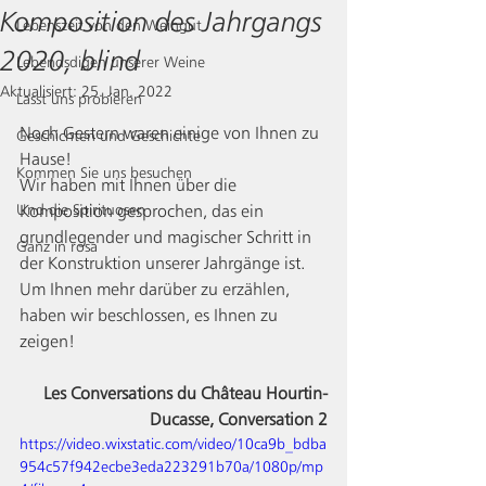
Komposition des Jahrgangs
Lebenszeit von den Weingut
2020, blind
Lebendsdigen unserer Weine
Aktualisiert:
25. Jan. 2022
Lasst uns probieren
Noch Gestern waren einige von Ihnen zu 
Geschichten und Geschichte
Hause!
Kommen Sie uns besuchen
Wir haben mit Ihnen über die 
Und die Spirituosen
Komposition gesprochen, das ein 
grundlegender und magischer Schritt in 
Ganz in rosa
der Konstruktion unserer Jahrgänge ist. 
Um Ihnen mehr darüber zu erzählen, 
haben wir beschlossen, es Ihnen zu 
zeigen!
Les Conversations du Château Hourtin-
Ducasse, Conversation 2
https://video.wixstatic.com/video/10ca9b_bdba
954c57f942ecbe3eda223291b70a/1080p/mp