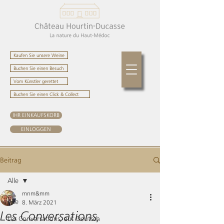
Kaufen Sie unsere Weine
Buchen Sie einen Besuch
Vom Künstler gerettet
Buchen Sie einen Click & Collect
IHR EINKAUFSKORB
EINLOGGEN
Beitrag
Alle
mnm&mm
Alle
8. März 2021
Les Conversations,
Les Conversations, auf Deutsch