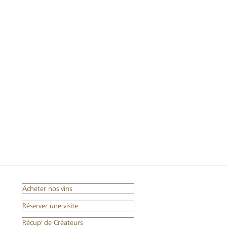
ous sont réservées sont aussi
servir vos vins.
préparé avec masque et mains
vous ayez ouvert vous-même
Acheter nos vins
Réserver une visite
Récup' de Créateurs