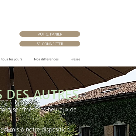
VOTRE PANIER
SE CONNECTER
, tous les jours
Nos différences
Presse
S DES AUTRES
 nous sommes très heureux de
el mis à notre disposition.