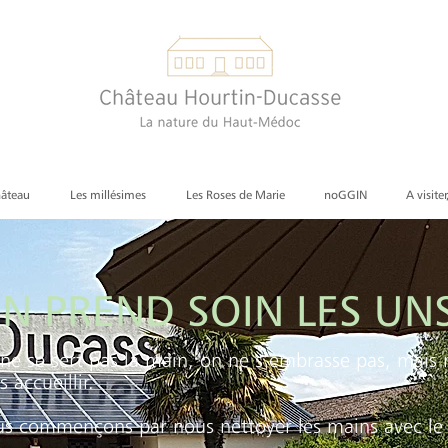
hâteau
Les millésimes
Les Roses de Marie
noGGIN
A visiter
N PREND SOIN LES UN
ne se sert pas la main, on ne s’embrasse pas, mais
s accueillir.
s commençons par nous nettoyer les mains avec le g