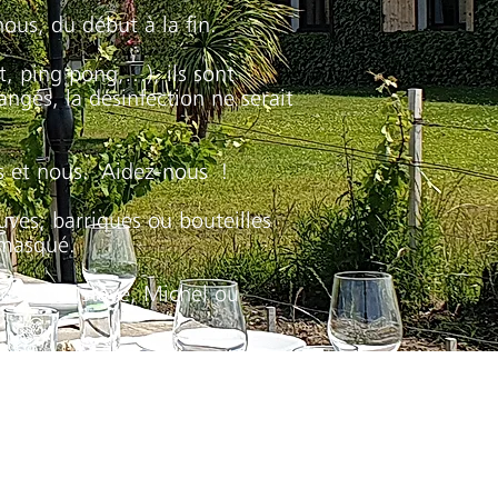
 nous, du début à la fin.
ot, ping pong,…), ils sont
rangés, la désinfection ne serait
s et nous.
Aidez-nous !
uves, barriques ou bouteilles
 masqué.
ous 3 (Gustave, Michel ou
 plus de 60 °. On les fait
que machine.
r, désinfecté entre chaque