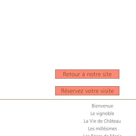
Les
dés
Nou
Si 
dés
vot
Retour à notre site
Réservez votre visite
Bienvenue
Le vignoble
La Vie de Château
Les millésimes