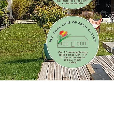
Nou
Vos
dés
pas
Nou
À l
qu’
Vot
Mar
Vos
ens
Cha
visi