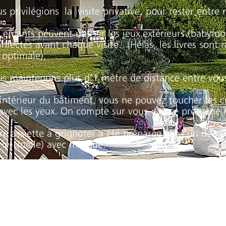
s privilégions la visite privative, pour rester entre
 enfants peuvent utiliser les jeux extérieurs (babyfo
infectés avant chaque visite.
(Hélas, les livres sont 
 optimale).
s maintenons plus d’1 mètre de distance entre vou
’intérieur du bâtiment, vous ne pouvez toucher les c
avec les yeux. On compte sur vous. On se promène
re assiette à grignoter a été préparée par l’un de n
ie-Noëlle) avec masque.
 verres ont été nettoyés avec une machine à verre, à
uite briller avec un torchon propre renouvelé à cha
cun son verre (évidemment !) et chacun son crachoi
te.