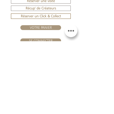
Réserver une visite
Récup' de Créateurs
Réserver un Click & Collect
VOTRE PANIER
SE CONNECTER
NOUS REJOINDRE
Château Hourtin-Ducasse -
3, route de La Châtole - Lieu-dit Le
Fournas - 33250 Saint-Sauveur
- Tél. :
+33 5 56 59 56 92
-
courriel :
contact@hourtin-ducasse.com
Ce site est exclusivement réservé aux
personnes majeures autorisées à
consommer des boissons alcoolisées
@ 2020 Hourtin-Ducasse