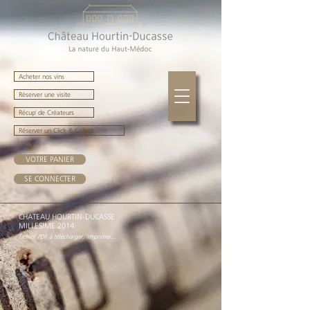
Acheter nos vins
Réserver une visite
Récup' de Créateurs
Réserver un Click & Collect
VOTRE PANIER
SE CONNECTER
CHATEAU HOURTIN-DUCASSE
MILLESIME 2014
Fichier PDF à télécharger, imprimer...