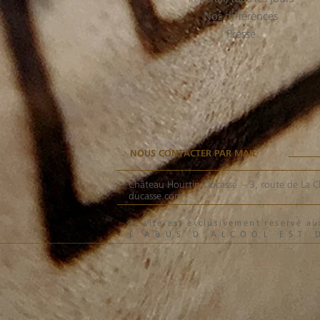
Nos différences
Presse
NOUS CONTACTER PAR MAIL
Château Hourtin-Ducasse -
3, route de La C
ducasse.com
Ce site est exclusivement réservé 
L'ABUS D'ALCOOL EST