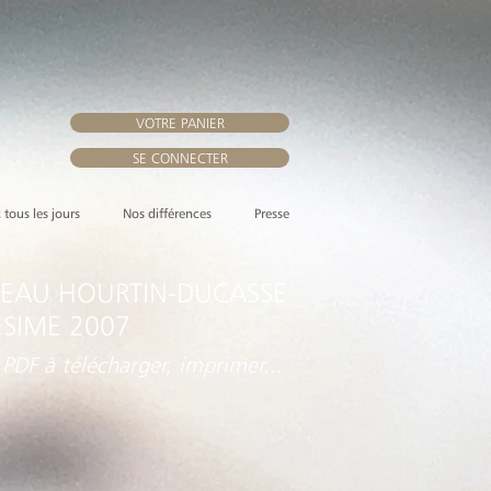
VOTRE PANIER
SE CONNECTER
, tous les jours
Nos différences
Presse
EAU HOURTIN-DUCASSE
ESIME 2007
 PDF à télécharger, imprimer...