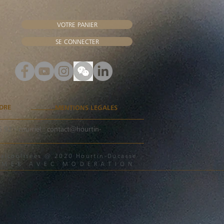
VOTRE PANIER
SE CONNECTER
DRE
MENTIONS LEGALES
6 92
- courriel :
contact@hourtin-
s alcoolisées @ 2020 Hourtin-Ducasse
MMER AVEC MODERATION