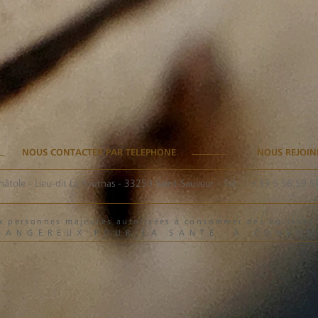
NOUS CONTACTER PAR TELEPHONE
NOUS REJOIN
hâtole - Lieu-dit Le Fournas - 33250 Saint-Sauveur
- Tél. :
+33 5 56 59 5
aux personnes majeures autorisées à consommer des boisson
 DANGEREUX POUR LA SANTE. À CONSO