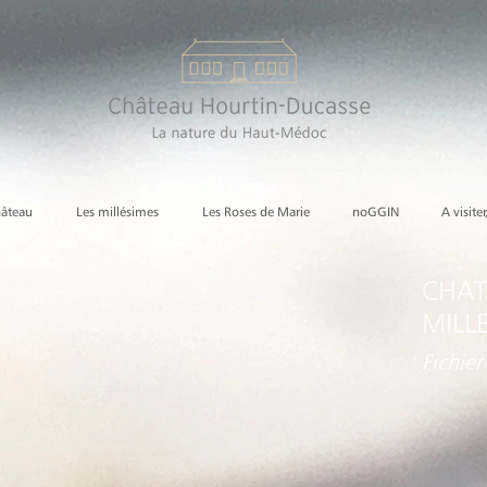
hâteau
Les millésimes
Les Roses de Marie
noGGIN
A visiter
CHAT
MILL
Fichier