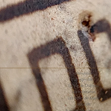
Bienvenue
Le vignoble
La Vie de Château
Les millésimes
Les Roses de Marie
noGGIN
A visiter, tous les jours