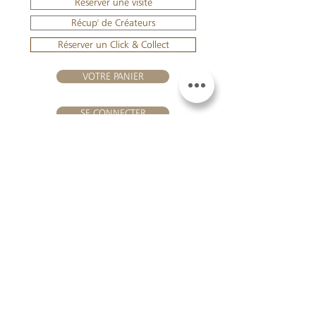
Réserver une visite
Récup' de Créateurs
Réserver un Click & Collect
VOTRE PANIER
SE CONNECTER
NOUS REJOINDRE
Château Hourtin-Ducasse -
3, route de La Châtole - Lieu-dit Le
Fournas - 33250 Saint-Sauveur
- Tél. :
+33 5 56 59 56 92
-
courriel :
contact@hourtin-ducasse.com
Ce site est exclusivement réservé aux
personnes majeures autorisées à
consommer des boissons alcoolisées
@ 2020 Hourtin-Ducasse