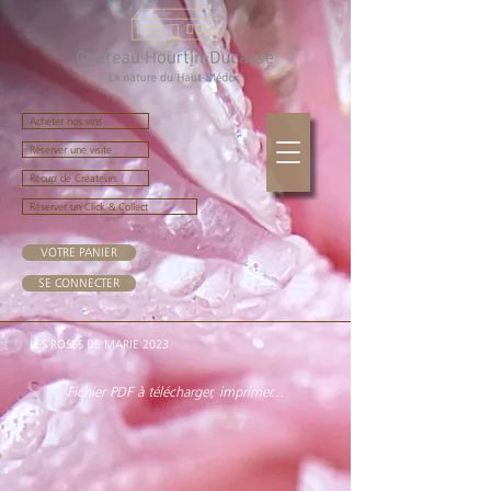
Acheter nos vins
Réserver une visite
Récup' de Créateurs
Réserver un Click & Collect
VOTRE PANIER
SE CONNECTER
LES ROSES DE MARIE 2023
Fichier PDF à télécharger, imprimer...