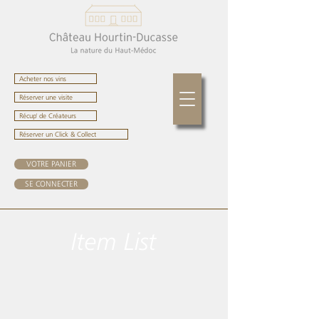
Acheter nos vins
Réserver une visite
Récup' de Créateurs
Réserver un Click & Collect
VOTRE PANIER
SE CONNECTER
Item List