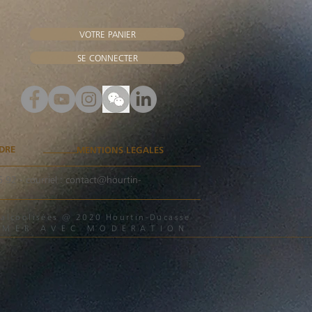
VOTRE PANIER
SE CONNECTER
DRE
MENTIONS LEGALES
6 92
- courriel :
contact@hourtin-
s alcoolisées @ 2020 Hourtin-Ducasse
MMER AVEC MODERATION