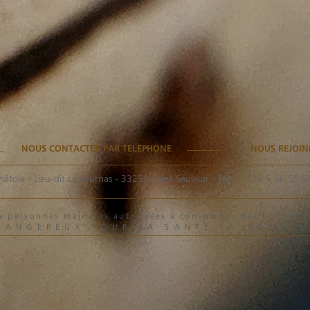
NOUS CONTACTER PAR TELEPHONE
NOUS REJOIN
hâtole - Lieu-dit Le Fournas - 33250 Saint-Sauveur
- Tél. :
+33 5 56 59 5
aux personnes majeures autorisées à consommer des boisson
 DANGEREUX POUR LA SANTE. À CONSO