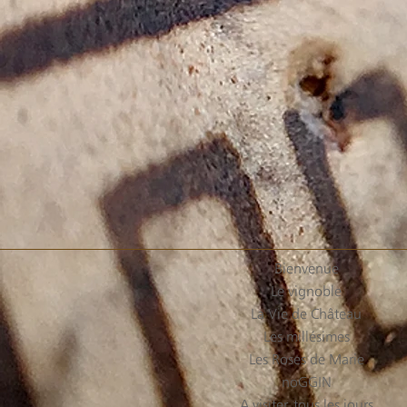
Bienvenue
Le vignoble
La Vie de Château
Les millésimes
Les Roses de Marie
noGGIN
A visiter, tous les jours