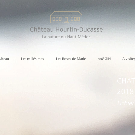
hâteau
Les millésimes
Les Roses de Marie
noGGIN
A visiter
CHAT
2018
Fichier