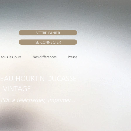
VOTRE PANIER
SE CONNECTER
, tous les jours
Nos différences
Presse
EAU HOURTIN-DUCASSE
 VINTAGE
 PDF à télécharger, imprimer...