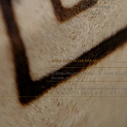
Nos différences
Presse
NOUS CONTACTER PAR MAIL
Château Hourtin-Ducasse -
3, route de La C
ducasse.com
Ce site est exclusivement réservé 
L'ABUS D'ALCOOL EST