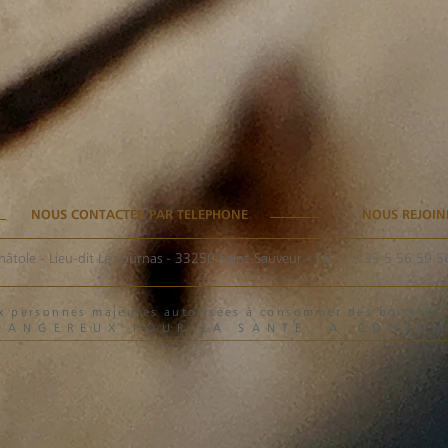
NOUS CONTACTER PAR TELEPHONE
NOUS REJOIN
hâtole - Lieu-dit Le Fournas - 33250 Saint-Sauveur
- Tél. :
+33 5 56 59 5
aux personnes majeures autorisées à consommer des boisson
 DANGEREUX POUR LA SANTE. À CONSO