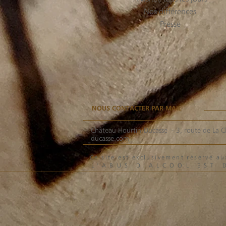
Nos différences
Presse
NOUS CONTACTER PAR MAIL
Château Hourtin-Ducasse -
3, route de La C
ducasse.com
Ce site est exclusivement réservé 
L'ABUS D'ALCOOL EST