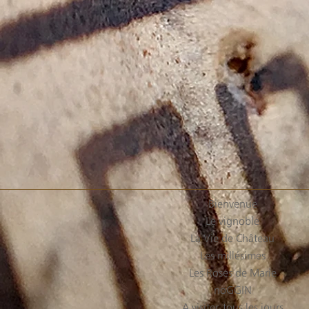
Bienvenue
Le vignoble
La Vie de Château
Les millésimes
Les Roses de Marie
noGGIN
A visiter, tous les jours