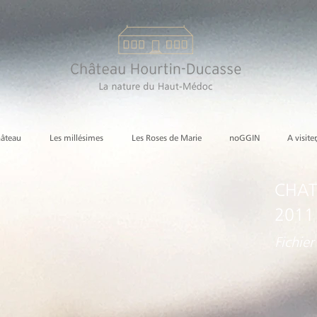
hâteau
Les millésimes
Les Roses de Marie
noGGIN
A visiter
CHAT
2011
Fichier