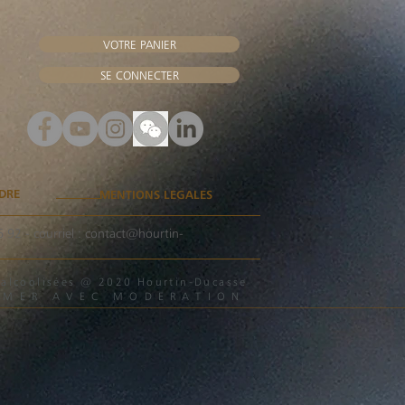
VOTRE PANIER
SE CONNECTER
DRE
MENTIONS LEGALES
6 92
- courriel :
contact@hourtin-
s alcoolisées @ 2020 Hourtin-Ducasse
MMER AVEC MODERATION