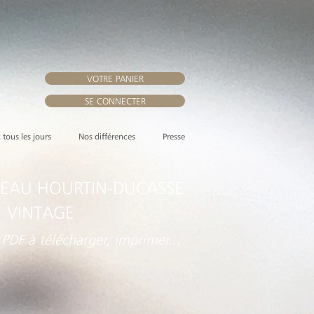
VOTRE PANIER
SE CONNECTER
, tous les jours
Nos différences
Presse
EAU HOURTIN-DUCASSE
 VINTAGE
 PDF à télécharger, imprimer...