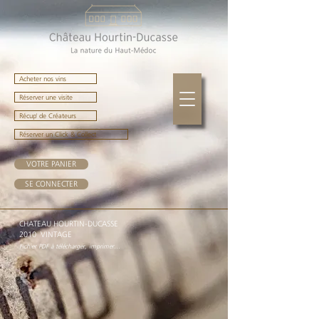
Acheter nos vins
Réserver une visite
Récup' de Créateurs
Réserver un Click & Collect
VOTRE PANIER
SE CONNECTER
CHATEAU HOURTIN-DUCASSE
2010 VINTAGE
Fichier PDF à télécharger, imprimer...