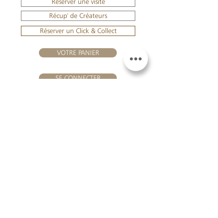
Réserver une visite
Récup' de Créateurs
Réserver un Click & Collect
VOTRE PANIER
SE CONNECTER
NOUS REJOINDRE
Château Hourtin-Ducasse -
3, route de La Châtole - Lieu-dit Le
Fournas - 33250 Saint-Sauveur
- Tél. :
+33 5 56 59 56 92
-
courriel :
contact@hourtin-ducasse.com
Ce site est exclusivement réservé aux
personnes majeures autorisées à
consommer des boissons alcoolisées
@ 2020 Hourtin-Ducasse