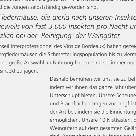
ld die Jungen selbstständig geworden sind. 
Fledermäuse, die gierig nach unseren Insekte
jeweils von fast 3.000 Insekten pro Nacht u
zlich bei der "Reinigung" der Weingüter.
seil Interprofessionnel des Vins de Bordeaux) haben gezeig
gfledermäusen die Schmetterlingspopulation bis zu vierma
eine große Auswahl an Nahrung haben, sind sie immer noc
sinsekt zu jagen.  
Deshalb bemühen wir uns, sie zu be
indem wir ihnen das ganze Jahr übe
Unterschlupf bieten. Unsere Scheune
und Brachflächen tragen zur langfris
der Art bei, indem sie die Einrichtun
ermöglichen. Unsere 10 Nistkästen, d
Weingütern auf dem gesamten Geländ