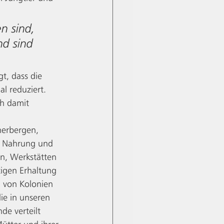
n sind, 
nd sind 
t, dass die 
l reduziert. 
h damit 
herbergen, 
r Nahrung und 
n, Werkstätten 
tigen Erhaltung 
g von Kolonien 
ie in unseren 
e verteilt 