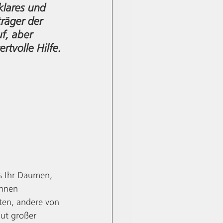
klares und 
räger der 
f, aber 
rtvolle Hilfe.
ls Ihr Daumen, 
ihnen 
ten, andere von 
ut großer 