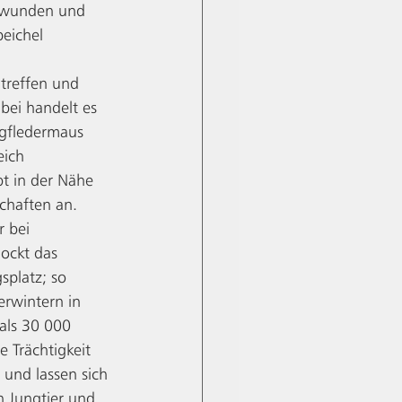
erwunden und 
eichel 
treffen und 
bei handelt es 
rgfledermaus 
eich 
bt in der Nähe 
chaften an. 
 bei 
ockt das 
platz; so 
rwintern in 
als 30 000 
 Trächtigkeit 
und lassen sich 
n Jungtier und 