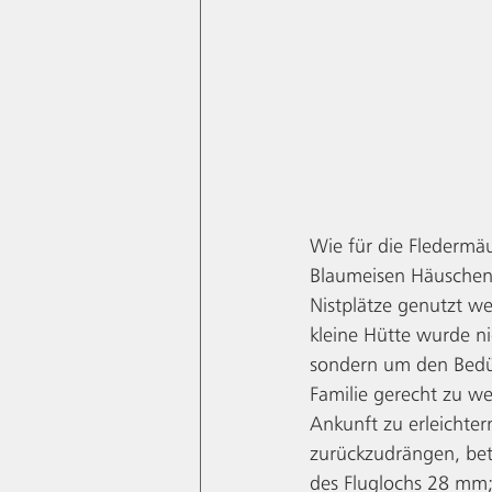
Wie für die Fledermä
Blaumeisen Häuschen in
Nistplätze genutzt w
kleine Hütte wurde nic
sondern um den Bedü
Familie gerecht zu w
Ankunft zu erleichter
zurückzudrängen, bet
des Fluglochs 28 mm;