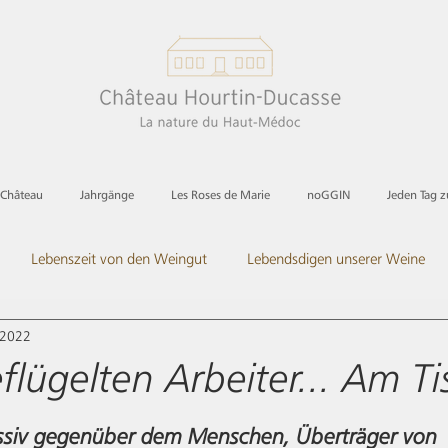
 Château
Jahrgänge
Les Roses de Marie
noGGIN
Jeden Tag 
Lebenszeit von den Weingut
Lebendsdigen unserer Weine
 2022
ommen Sie uns besuchen
Und die Spirituosen
Ganz in rosa
flügelten Arbeiter... Am Ti
essiv gegenüber dem Menschen, Überträger von 