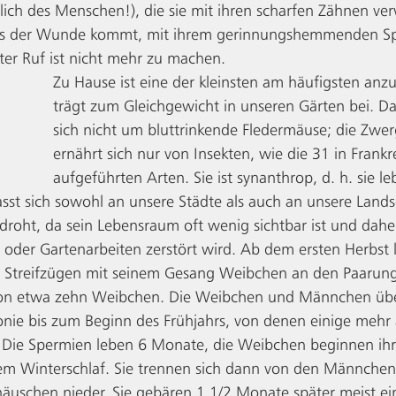
ßlich des Menschen!), die sie mit ihren scharfen Zähnen v
aus der Wunde kommt, mit ihrem gerinnungshemmenden Sp
hter Ruf ist nicht mehr zu machen. 
Zu Hause ist eine der kleinsten am häufigsten anzu
trägt zum Gleichgewicht in unseren Gärten bei. Da
sich nicht um bluttrinkende Fledermäuse; die Zwe
ernährt sich nur von Insekten, wie die 31 in Frankr
aufgeführten Arten. Sie ist synanthrop, d. h. sie le
st sich sowohl an unsere Städte als auch an unsere Lands
edroht, da sein Lebensraum oft wenig sichtbar ist und daher
oder Gartenarbeiten zerstört wird. Ab dem ersten Herbst l
Streifzügen mit seinem Gesang Weibchen an den Paarungs
von etwa zehn Weibchen. Die Weibchen und Männchen übe
onie bis zum Beginn des Frühjahrs, von denen einige mehr 
 Die Spermien leben 6 Monate, die Weibchen beginnen ihre
em Winterschlaf. Sie trennen sich dann von den Männchen 
äuschen nieder. Sie gebären 1 1/2 Monate später meist ei