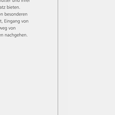
ütter und ihrer 
atz bieten. 
en besonderen 
t, Eingang von 
 weg von 
ten nachgehen. 