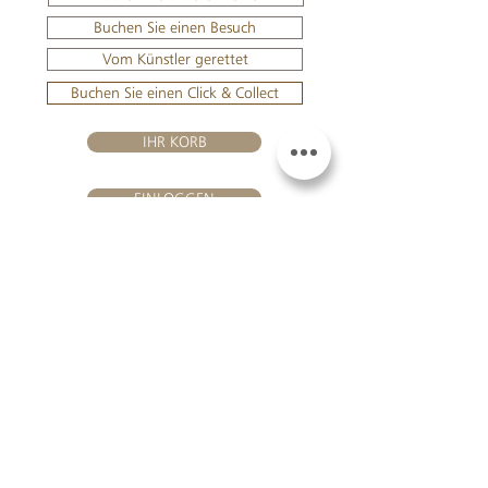
Buchen Sie einen Besuch
Vom Künstler gerettet
Buchen Sie einen Click & Collect
IHR KORB
EINLOGGEN
BESUHEN SIE UNS
Château Hourtin-Ducasse -
3, route de La Châtole - Lieu-dit Le
Fournas - 33250 Saint-Sauveur
- Tél. :
+33 5 56 59 56 92
-
courriel :
contact@hourtin-ducasse.com
Diese Website ist ausschließlich für
Erwachsene reserviert, die berechtigt
sind, alkoholische Getränke zu