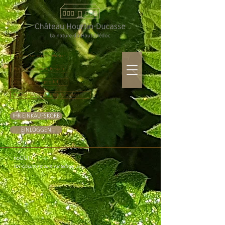
Kaufen Sie unsere Weine
Buchen Sie einen Besuch
Vom Künstler gerettet
Buchen Sie einen Click & Collect
IHR EINKAUFSKORB
EINLOGGEN
noGGIN
PDF-Dokument zum runterladen...