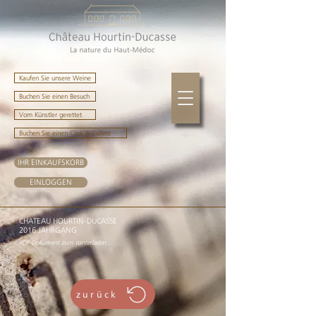
Kaufen Sie unsere Weine
Buchen Sie einen Besuch
Vom Künstler gerettet
Buchen Sie einen Click & Collect
IHR EINKAUFSKORB
EINLOGGEN
CHATEAU HOURTIN-DUCASSE
2016 JAHRGANG
PDF-Dokument zum runterladen...
zurück