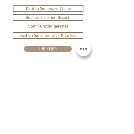
Kaufen Sie unsere Weine
Buchen Sie einen Besuch
Vom Künstler gerettet
Buchen Sie einen Click & Collect
IHR KORB
EINLOGGEN
BESUHEN SIE UNS
Château Hourtin-Ducasse -
3, route de La Châtole - Lieu-dit Le
Fournas - 33250 Saint-Sauveur
- Tél. :
+33 5 56 59 56 92
-
courriel :
contact@hourtin-ducasse.com