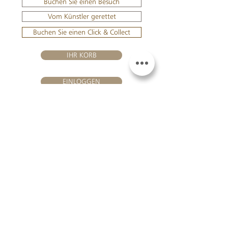
Buchen Sie einen Besuch
Vom Künstler gerettet
Buchen Sie einen Click & Collect
IHR KORB
EINLOGGEN
BESUHEN SIE UNS
Château Hourtin-Ducasse -
3, route de La Châtole - Lieu-dit Le
Fournas - 33250 Saint-Sauveur
- Tél. :
+33 5 56 59 56 92
-
courriel :
contact@hourtin-ducasse.com
Diese Website ist ausschließlich für
Erwachsene reserviert, die berechtigt
sind, alkoholische Getränke zu
konsumieren @ 2020 Hourtin-Ducasse