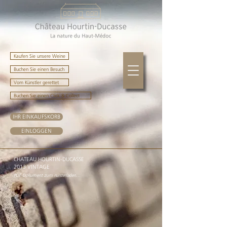
Kaufen Sie unsere Weine
Buchen Sie einen Besuch
Vom Künstler gerettet
Buchen Sie einen Click & Collect
IHR EINKAUFSKORB
EINLOGGEN
CHATEAU HOURTIN-DUCASSE
2013 VINTAGE
PDF-Dokument zum runterladen...