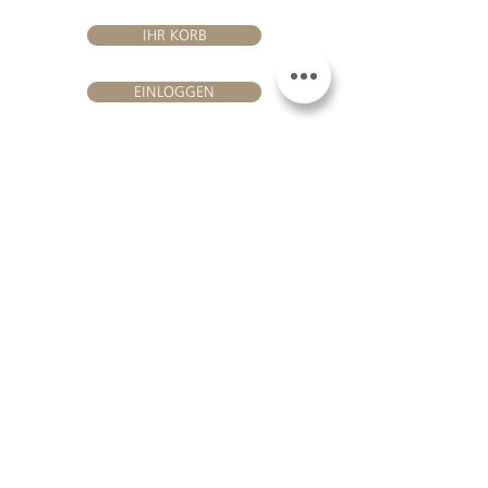
IHR KORB
EINLOGGEN
BESUHEN SIE UNS
Château Hourtin-Ducasse -
3, route de La Châtole - Lieu-dit Le
Fournas - 33250 Saint-Sauveur
- Tél. :
+33 5 56 59 56 92
-
courriel :
contact@hourtin-ducasse.com
Diese Website ist ausschließlich für
Erwachsene reserviert, die berechtigt
sind, alkoholische Getränke zu
konsumieren @ 2020 Hourtin-Ducasse
ALKOHOLMISSBRAUCH IST
GEFÄHRLICH FÜR DIE
GESUNDHEIT. MIT
MÄßIGUNG ZU
KONSUMIEREN