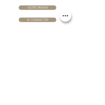
VOTRE PANIER
SE CONNECTER
NOUS REJOINDRE
Château Hourtin-Ducasse -
3, route de La Châtole - Lieu-dit Le
Fournas - 33250 Saint-Sauveur
- Tél. :
+33 5 56 59 56 92
-
courriel :
contact@hourtin-ducasse.com
Ce site est exclusivement réservé aux
personnes majeures autorisées à
consommer des boissons alcoolisées
@ 2020 Hourtin-Ducasse
L'ABUS D'ALCOOL EST
DANGEREUX POUR LA
SANTE. À CONSOMMER
AVEC MODERATION
MENTIONS LEGALES