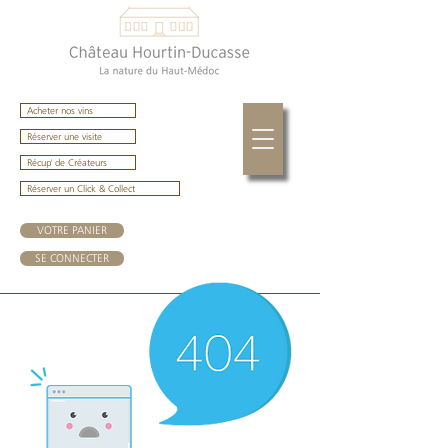
Acheter nos vins
Réserver une visite
Récup' de Créateurs
Réserver un Click & Collect
VOTRE PANIER
SE CONNECTER